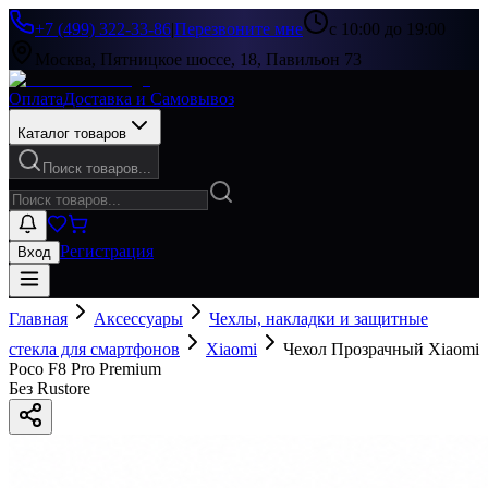
+7 (499) 322-33-86
|
Перезвоните мне
с 10:00 до 19:00
Москва, Пятницкое шоссе, 18, Павильон 73
Оплата
Доставка и Самовывоз
Каталог товаров
Поиск товаров...
Регистрация
Вход
Главная
Аксессуары
Чехлы, накладки и защитные
стекла для смартфонов
Xiaomi
Чехол Прозрачный Xiaomi
Poco F8 Pro Premium
Без Rustore