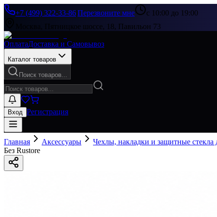
+7 (499) 322-33-86
|
Перезвоните мне
с 10:00 до 19:00
Москва, Пятницкое шоссе, 18, Павильон 73
Оплата
Доставка и Самовывоз
Каталог товаров
Поиск товаров...
Регистрация
Вход
Главная
Аксессуары
Чехлы, накладки и защитные стекла
Без Rustore