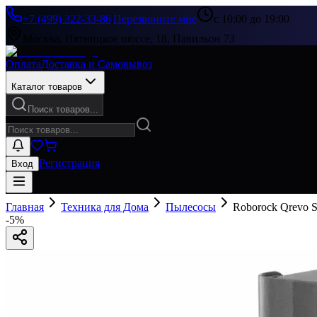
+7 (499) 322-33-86
|
Перезвоните мне
с 10:00 до 19:00
Москва, Пятницкое шоссе, 18, Павильон 73
Оплата
Доставка и Самовывоз
Каталог товаров
Поиск товаров...
Регистрация
Вход
Главная
Техника для Дома
Пылесосы
Roborock Qrevo 
-
5
%