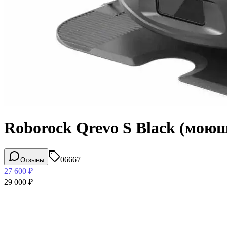
Roborock Qrevo S Black (мою
06667
Отзывы
27 600
₽
29 000
₽