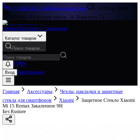
+7 (499) 322-33-86
|
Перезвоните мне
с 10:00 до 19:00
Москва, Пятницкое шоссе, 18, Павильон 73
Оплата
Доставка и Самовывоз
Каталог товаров
Поиск товаров...
Регистрация
Вход
Главная
Аксессуары
Чехлы, накладки и защитные
стекла для смартфонов
Xiaomi
Защитное Стекло Xiaomi
Mi 15 Remax Закаленное 9H
Без Rustore