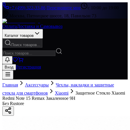
+7 (499) 322-33-86
|
Перезвоните мне
с 10:00 до 19:00
Москва, Пятницкое шоссе, 18, Павильон 73
Оплата
Доставка и Самовывоз
Каталог товаров
Поиск товаров...
Регистрация
Вход
Главная
Аксессуары
Чехлы, накладки и защитные
стекла для смартфонов
Xiaomi
Защитное Стекло Xiaomi
Redmi Note 15 Remax Закаленное 9H
Без Rustore