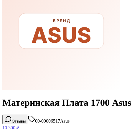
Материнская Плата 1700 Asu
00-00006517
Asus
Отзывы
10 300
₽