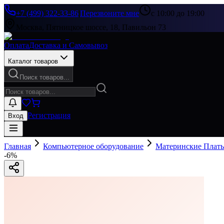
+7 (499) 322-33-86
|
Перезвоните мне
с 10:00 до 19:00
Москва, Пятницкое шоссе, 18, Павильон 73
Оплата
Доставка и Самовывоз
Каталог товаров
Поиск товаров...
Регистрация
Вход
Главная
Компьютерное оборудование
Материнские Плат
-
6
%