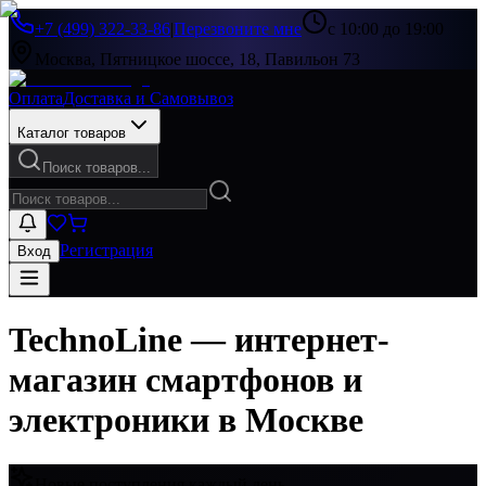
+7 (499) 322-33-86
|
Перезвоните мне
с 10:00 до 19:00
Москва, Пятницкое шоссе, 18, Павильон 73
Оплата
Доставка и Самовывоз
Каталог товаров
Поиск товаров...
Регистрация
Вход
TechnoLine — интернет-
магазин смартфонов и
электроники в Москве
Новые поступления каждый день