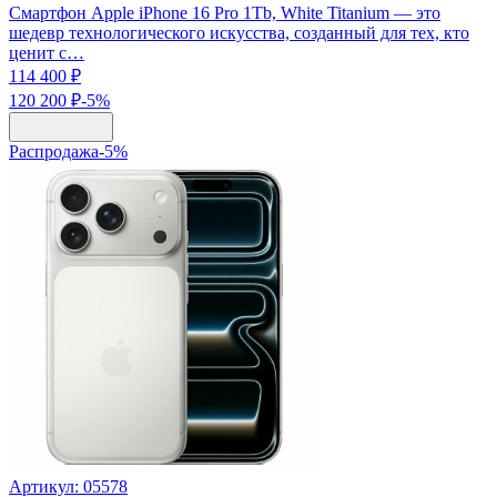
Смартфон Apple iPhone 16 Pro 1Tb, White Titanium — это
шедевр технологического искусства, созданный для тех, кто
ценит с…
114 400 ₽
120 200 ₽
-
5
%
Распродажа
-
5
%
Артикул:
05578