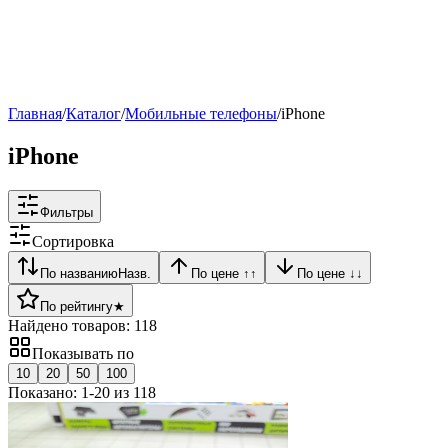
Рейтинг
▶
Главная
/
Каталог
/
Мобильные телефоны
/
iPhone
iPhone
Фильтры
Сортировка
По названию
Назв.
По цене ↑
↑
По цене ↓
↓
По рейтингу
★
Найдено товаров:
118
Показывать по
10
20
50
100
Показано:
1
-
20
из
118