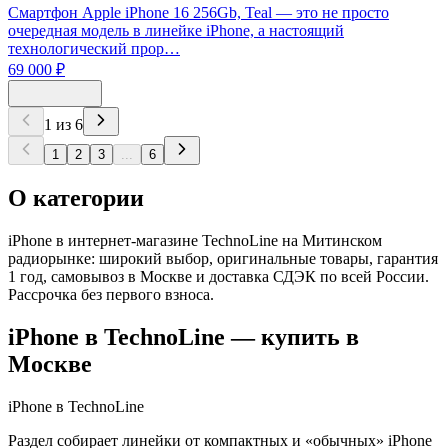
Смартфон Apple iPhone 16 256Gb, Teal — это не просто
очередная модель в линейке iPhone, а настоящий
технологический прор…
69 000 ₽
1
из
6
1
2
3
...
6
О категории
iPhone в интернет-магазине TechnoLine на Митинском
радиорынке: широкий выбор, оригинальные товары, гарантия
1 год, самовывоз в Москве и доставка СДЭК по всей России.
Рассрочка без первого взноса.
iPhone
в TechnoLine — купить в
Москве
iPhone в TechnoLine
Раздел собирает линейки от компактных и «обычных» iPhone