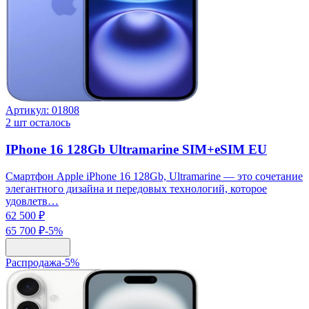
Артикул:
01808
2
шт осталось
IPhone 16 128Gb Ultramarine SIM+eSIM EU
Смартфон Apple iPhone 16 128Gb, Ultramarine — это сочетание
элегантного дизайна и передовых технологий, которое
удовлетв…
62 500 ₽
65 700 ₽
-
5
%
Распродажа
-
5
%