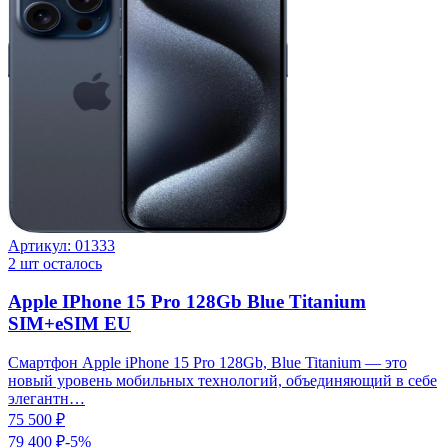
Артикул:
01333
2
шт осталось
Apple IPhone 15 Pro 128Gb Blue Titanium
SIM+eSIM EU
Смартфон Apple iPhone 15 Pro 128Gb, Blue Titanium — это
новый уровень мобильных технологий, объединяющий в себе
элегантн…
75 500 ₽
79 400 ₽
-
5
%