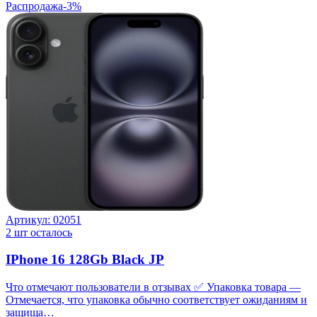
Распродажа
-
3
%
Артикул:
02051
2
шт осталось
IPhone 16 128Gb Black JP
Что отмечают пользователи в отзывах ✅ Упаковка товара —
Отмечается, что упаковка обычно соответствует ожиданиям и
защища…