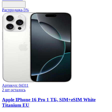
Распродажа
-
5
%
Артикул:
04311
2
шт осталось
Apple IPhone 16 Pro 1 ТБ, SIM+eSIM White
Titanium EU