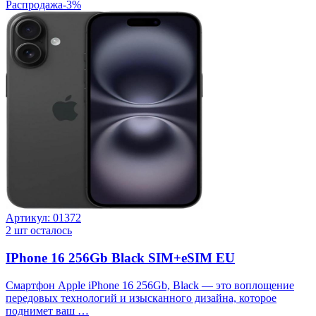
Распродажа
-
3
%
Артикул:
01372
2
шт осталось
IPhone 16 256Gb Black SIM+eSIM EU
Смартфон Apple iPhone 16 256Gb, Black — это воплощение
передовых технологий и изысканного дизайна, которое
поднимет ваш …