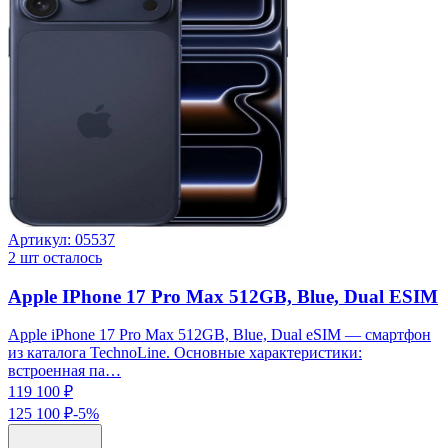
Артикул:
05537
2
шт осталось
Apple IPhone 17 Pro Max 512GB, Blue, Dual ESIM
Apple iPhone 17 Pro Max 512GB, Blue, Dual eSIM — смартфон
из каталога TechnoLine. Основные характеристики:
встроенная па…
119 100 ₽
125 100 ₽
-
5
%