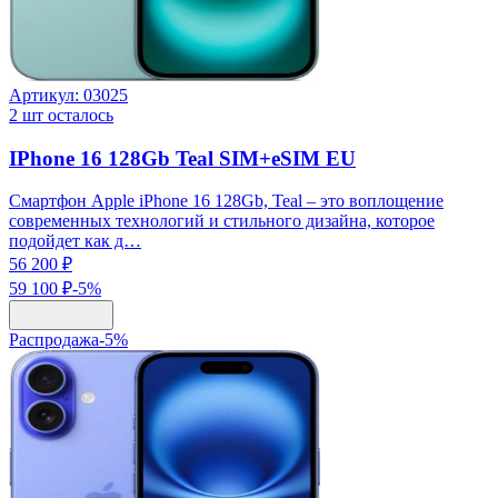
Артикул:
03025
2
шт осталось
IPhone 16 128Gb Teal SIM+eSIM EU
Смартфон Apple iPhone 16 128Gb, Teal – это воплощение
современных технологий и стильного дизайна, которое
подойдет как д…
56 200 ₽
59 100 ₽
-
5
%
Распродажа
-
5
%