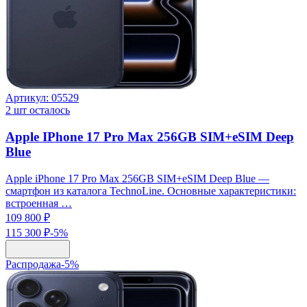
Артикул:
05529
2
шт осталось
Apple IPhone 17 Pro Max 256GB SIM+eSIM Deep
Blue
Apple iPhone 17 Pro Max 256GB SIM+eSIM Deep Blue —
смартфон из каталога TechnoLine. Основные характеристики:
встроенная …
109 800 ₽
115 300 ₽
-
5
%
Распродажа
-
5
%