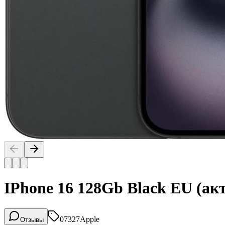
IPhone 16 128Gb Black EU (ак
07327
Apple
Отзывы