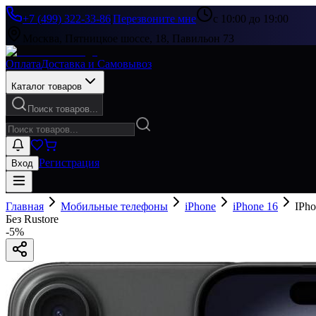
+7 (499) 322-33-86
|
Перезвоните мне
с 10:00 до 19:00
Москва, Пятницкое шоссе, 18, Павильон 73
Оплата
Доставка и Самовывоз
Каталог товаров
Поиск товаров...
Регистрация
Вход
Главная
Мобильные телефоны
iPhone
iPhone 16
IPho
Без Rustore
-
5
%