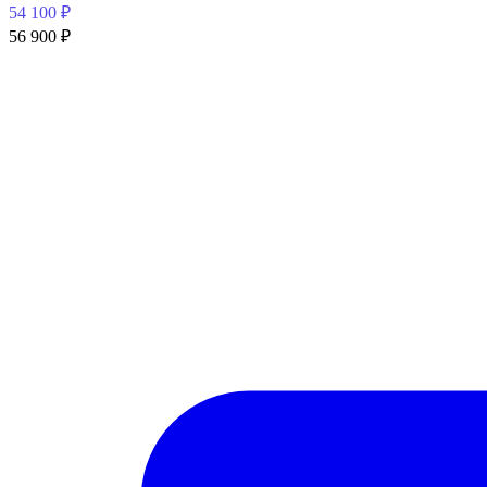
54 100
₽
56 900
₽