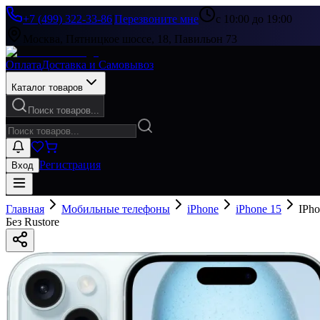
+7 (499) 322-33-86
|
Перезвоните мне
с 10:00 до 19:00
Москва, Пятницкое шоссе, 18, Павильон 73
Оплата
Доставка и Самовывоз
Каталог товаров
Поиск товаров...
Регистрация
Вход
Главная
Мобильные телефоны
iPhone
iPhone 15
IPh
Без Rustore