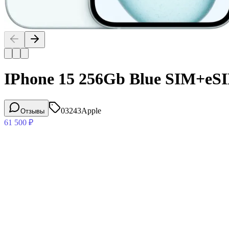
IPhone 15 256Gb Blue SIM+eS
03243
Apple
Отзывы
61 500
₽