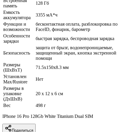
Встроенная
128 Гб
память
Емкость
3355 мА*ч
аккумулятора
Функции и
бесконтактная оплата, разблокировка по
возможности
FaceID, фонарик, барометр
Особенности
быстрая зарядка, беспроводная зарядка
зарядки
защита от брызг, водонепроницаемые,
Безопасность
защищенный экран, кнопка экстренной
помощи
Размеры
71.5x150x8.3 мм
(ШхВхТ)
Установлен
Нет
Max/Rustore
Размеры в
упаковке
20 x 12 x 6 см
(ДхШхВ)
Вес
498 г
IPhone 16 Pro 128Gb White Titanium Dual SIM
Поделиться