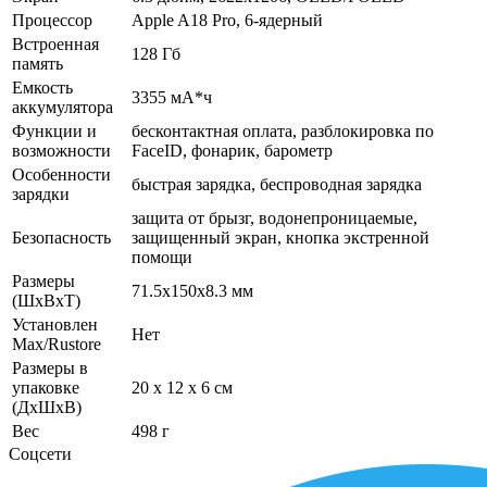
Процессор
Apple A18 Pro, 6-ядерный
Встроенная
128 Гб
память
Емкость
3355 мА*ч
аккумулятора
Функции и
бесконтактная оплата, разблокировка по
возможности
FaceID, фонарик, барометр
Особенности
быстрая зарядка, беспроводная зарядка
зарядки
защита от брызг, водонепроницаемые,
Безопасность
защищенный экран, кнопка экстренной
помощи
Размеры
71.5x150x8.3 мм
(ШхВхТ)
Установлен
Нет
Max/Rustore
Размеры в
упаковке
20 x 12 x 6 см
(ДхШхВ)
Вес
498 г
Соцсети