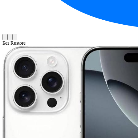
Без Rustore