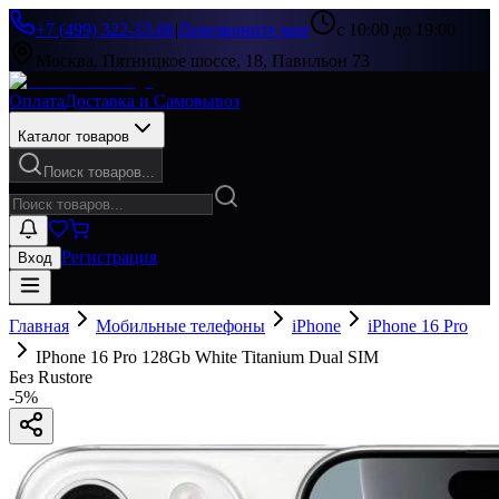
+7 (499) 322-33-86
|
Перезвоните мне
с 10:00 до 19:00
Москва, Пятницкое шоссе, 18, Павильон 73
Оплата
Доставка и Самовывоз
Каталог товаров
Поиск товаров...
Регистрация
Вход
Главная
Мобильные телефоны
iPhone
iPhone 16 Pro
IPhone 16 Pro 128Gb White Titanium Dual SIM
Без Rustore
-
5
%