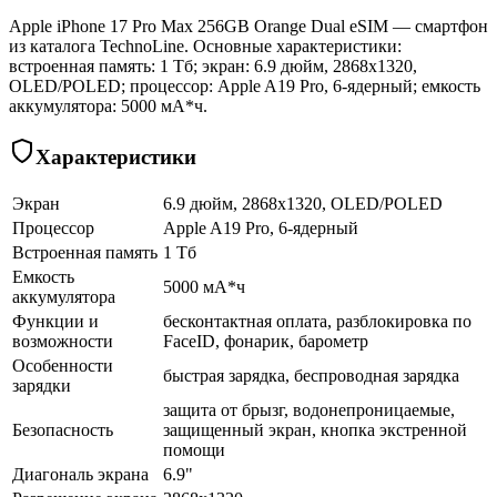
Apple iPhone 17 Pro Max 256GB Orange Dual eSIM — смартфон
из каталога TechnoLine. Основные характеристики:
встроенная память: 1 Тб; экран: 6.9 дюйм, 2868x1320,
OLED/POLED; процессор: Apple A19 Pro, 6-ядерный; емкость
аккумулятора: 5000 мА*ч.
Характеристики
Экран
6.9 дюйм, 2868x1320, OLED/POLED
Процессор
Apple A19 Pro, 6-ядерный
Встроенная память
1 Тб
Емкость
5000 мА*ч
аккумулятора
Функции и
бесконтактная оплата, разблокировка по
возможности
FaceID, фонарик, барометр
Особенности
быстрая зарядка, беспроводная зарядка
зарядки
защита от брызг, водонепроницаемые,
Безопасность
защищенный экран, кнопка экстренной
помощи
Диагональ экрана
6.9"