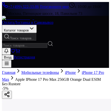
+7 (499) 322-33-86
|
Перезвоните мне
с 10:00 до 19:00
Москва, Пятницкое шоссе, 18, Павильон 73
Оплата
Доставка и Самовывоз
Каталог товаров
Поиск товаров...
Регистрация
Вход
Главная
Мобильные телефоны
iPhone
iPhone 17 Pro
Max
Apple IPhone 17 Pro Max 256GB Orange Dual ESIM
Без Rustore
-
5
%