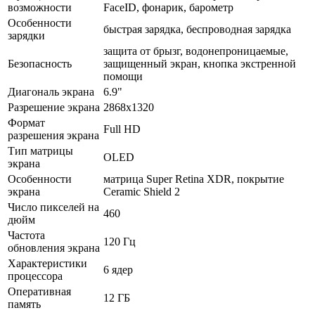
возможности
FaceID, фонарик, барометр
Особенности
быстрая зарядка, беспроводная зарядка
зарядки
защита от брызг, водонепроницаемые,
Безопасность
защищенный экран, кнопка экстренной
помощи
Диагональ экрана
6.9"
Разрешение экрана
2868x1320
Формат
Full HD
разрешения экрана
Тип матрицы
OLED
экрана
Особенности
матрица Super Retina XDR, покрытие
экрана
Ceramic Shield 2
Число пикселей на
460
дюйм
Частота
120 Гц
обновления экрана
Характеристики
6 ядер
процессора
Оперативная
12 ГБ
память