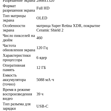
Разрешение экрана
2868x1320
Формат
Full HD
разрешения экрана
Тип матрицы
OLED
экрана
Особенности
матрица Super Retina XDR, покрытие
экрана
Ceramic Shield 2
Число пикселей на
460
дюйм
Частота
120 Гц
обновления экрана
Характеристики
6 ядер
процессора
Оперативная
12 ГБ
память
Емкость
аккумулятора
5088 мА·ч
(точно)
Время в режиме
воспроизведения
39 ч
видео
Тип разъема для
USB-C
зарядки