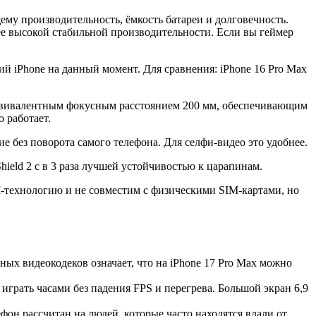
му производительность, ёмкость батареи и долговечность.
ее высокой стабильной производительности. Если вы геймер
ий iPhone на данный момент. Для сравнения: iPhone 16 Pro Max
эквивалентным фокусным расстоянием 200 мм, обеспечивающим
 работает.
 без поворота самого телефона. Для селфи-видео это удобнее.
hield 2 с в 3 раза лучшей устойчивостью к царапинам.
IM-технологию и не совместим с физическими SIM-картами, но
х видеокодеков означает, что на iPhone 17 Pro Max можно
грать часами без падения FPS и перегрева. Большой экран 6,9
лефон рассчитан на людей, которые часто находятся вдали от