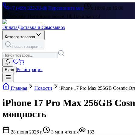
+7 (499) 322-33-86
|
Перезвоните мне
с 10:00 до 19:00
Москва, Пятницкое шоссе, 18, Павильон 73
Оплата
Доставка и Самовывоз
Каталог товаров
Поиск товаров...
Регистрация
Вход
Главная
Новости
iPhone 17 Pro Max 256GB Cosmic Or
iPhone 17 Pro Max 256GB Cos
мощность
28 июня 2026 г.
3
мин чтения
133