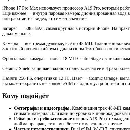
iPhone 17 Pro Max использует процессор A19 Pro, который раб
Ещё важнее — внутри паровая камера: дионизированная вода вн
или работаете с видео, это имеет значение.
Батарея — 5088 мАч, самая крупная в истории iPhone. На практ
давал меньше.
Камеры — все трёхмодульные, все по 48 МП. Главное нововве
8-кратный оптический зум с диапазоном 16x общего оптического
Фронтальная камера — новая 18 МП Centre Stage с уникальным
Ceramic Shield защищает заднюю панель, делая её в 4 раза боле
Памяти 256 ГБ, оперативки 12 ГБ. Цвет — Cosmic Orange, выгл
вы можете хранить несколько eSIM на одном устройстве и испо
Кому подойдёт
Фотографы и видеографы.
Комбинация трёх 48-МП каме
снимать материал, близкий по уровню к полнокадровым 
Геймеры и требовательные юзеры.
A19 Pro с охлаждени
дюйма превращает игру в более иммерсивное занятие.
Частые путешественники.
Dual eSIM, Wi-Fi 7, спутников