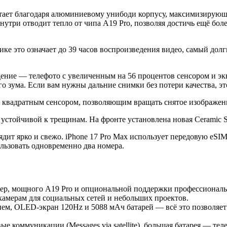
отает благодаря алюминиевому унибоди корпусу, максимизирующе
утри отводит тепло от чипа A19 Pro, позволяя достичь ещё бол
ике это означает до 39 часов воспроизведения видео, самый долг
дение — телефото с увеличенным на 56 процентов сенсором и 
 зума. Если вам нужны дальние снимки без потери качества, это
 квадратным сенсором, позволяющим вращать снятое изображение
е устойчивой к трещинам. На фронте установлена новая Ceramic S
ядит ярко и свежо. iPhone 17 Pro Max использует передовую eS
льзовать одновременно два номера.
р, мощного A19 Pro и опциональной поддержки профессиональны
камерам для социальных сетей и небольших проектов.
ем, OLED-экран 120Hz и 5088 мАч батарей — всё это позволяет и
ые коммуникации (Messages via satellite), большая батарея — те