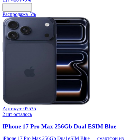
Распродажа
-
5
%
Артикул:
05535
2
шт осталось
IPhone 17 Pro Max 256Gb Dual ESIM Blue
iPhone 17 Pro Max 256Gb Dual eSIM Blue — смартфон из