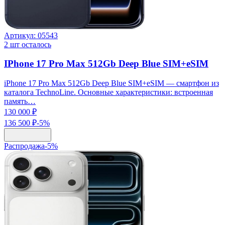
Артикул:
05543
2
шт осталось
IPhone 17 Pro Max 512Gb Deep Blue SIM+eSIM
iPhone 17 Pro Max 512Gb Deep Blue SIM+eSIM — смартфон из
каталога TechnoLine. Основные характеристики: встроенная
память…
130 000 ₽
136 500 ₽
-
5
%
Распродажа
-
5
%