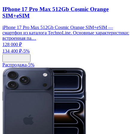
IPhone 17 Pro Max 512Gb Cosmic Orange
SIM+eSIM
iPhone 17 Pro Max 512Gb Cosmic Orange SIM+eSIM —
смартфон из каталога TechnoLine. Основные характеристики:
встроенная па…
128 000 ₽
134 400 ₽
-
5
%
Распродажа
-
5
%