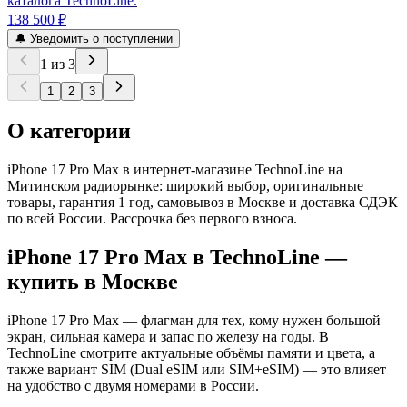
каталога TechnoLine.
138 500 ₽
🔔 Уведомить о поступлении
1
из
3
1
2
3
О категории
iPhone 17 Pro Max в интернет-магазине TechnoLine на
Митинском радиорынке: широкий выбор, оригинальные
товары, гарантия 1 год, самовывоз в Москве и доставка СДЭК
по всей России. Рассрочка без первого взноса.
iPhone 17 Pro Max
в TechnoLine —
купить в Москве
iPhone 17 Pro Max — флагман для тех, кому нужен большой
экран, сильная камера и запас по железу на годы. В
TechnoLine смотрите актуальные объёмы памяти и цвета, а
также вариант SIM (Dual eSIM или SIM+eSIM) — это влияет
на удобство с двумя номерами в России.