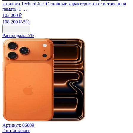
каталога TechnoLine. Основные характеристики: встроенная
память: 1 …
103 000 ₽
108 200 ₽
-
5
%
Распродажа
-
5
%
Артикул:
06009
2
шт осталось