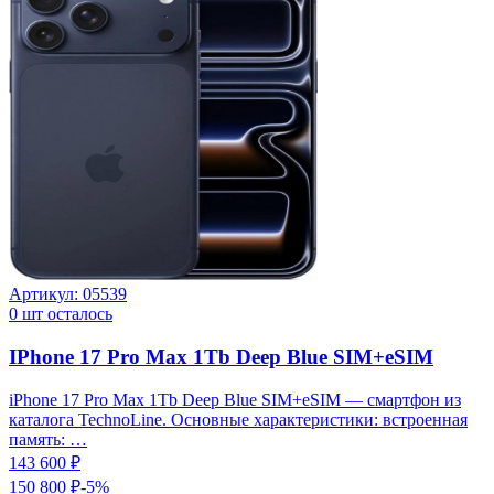
Артикул:
05539
0
шт осталось
IPhone 17 Pro Max 1Tb Deep Blue SIM+eSIM
iPhone 17 Pro Max 1Tb Deep Blue SIM+eSIM — смартфон из
каталога TechnoLine. Основные характеристики: встроенная
память: …
143 600 ₽
150 800 ₽
-
5
%