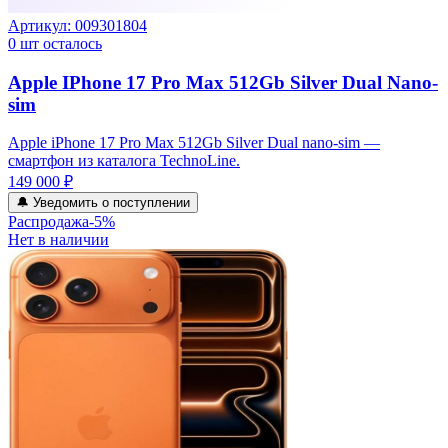
Артикул:
009301804
0
шт осталось
Apple IPhone 17 Pro Max 512Gb Silver Dual Nano-
sim
Apple iPhone 17 Pro Max 512Gb Silver Dual nano-sim —
смартфон из каталога TechnoLine.
149 000 ₽
🔔 Уведомить о поступлении
Распродажа
-
5
%
Нет в наличии