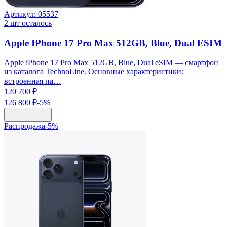
Артикул:
05537
2
шт осталось
Apple IPhone 17 Pro Max 512GB, Blue, Dual ESIM
Apple iPhone 17 Pro Max 512GB, Blue, Dual eSIM — смартфон
из каталога TechnoLine. Основные характеристики:
встроенная па…
120 700 ₽
126 800 ₽
-
5
%
Распродажа
-
5
%