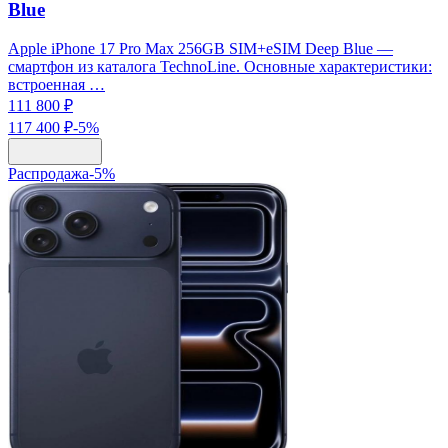
Blue
Apple iPhone 17 Pro Max 256GB SIM+eSIM Deep Blue —
смартфон из каталога TechnoLine. Основные характеристики:
встроенная …
111 800 ₽
117 400 ₽
-
5
%
Распродажа
-
5
%