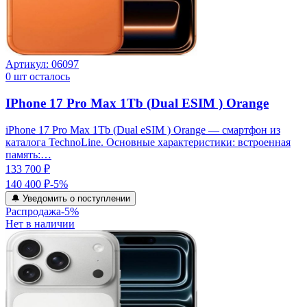
Артикул:
06097
0
шт осталось
IPhone 17 Pro Max 1Tb (Dual ESIM ) Orange
iPhone 17 Pro Max 1Tb (Dual eSIM ) Orange — смартфон из
каталога TechnoLine. Основные характеристики: встроенная
память:…
133 700 ₽
140 400 ₽
-
5
%
🔔 Уведомить о поступлении
Распродажа
-
5
%
Нет в наличии