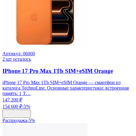
Артикул:
06000
2
шт осталось
IPhone 17 Pro Max 1Tb SIM+eSIM Orange
iPhone 17 Pro Max 1Tb SIM+eSIM Orange — смартфон из
каталога TechnoLine. Основные характеристики: встроенная
память: 1 Т…
147 200 ₽
154 600 ₽
-
5
%
Распродажа
-
5
%