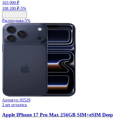
103 000 ₽
108 200 ₽
-
5
%
Распродажа
-
5
%
Артикул:
05529
2
шт осталось
Apple IPhone 17 Pro Max 256GB SIM+eSIM Deep