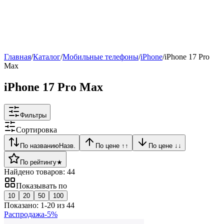
Рейтинг
▶
Главная
/
Каталог
/
Мобильные телефоны
/
iPhone
/
iPhone 17 Pro
Max
iPhone 17 Pro Max
Фильтры
Сортировка
По названию
Назв.
По цене ↑
↑
По цене ↓
↓
По рейтингу
★
Найдено товаров:
44
Показывать по
10
20
50
100
Показано:
1
-
20
из
44
Распродажа
-
5
%