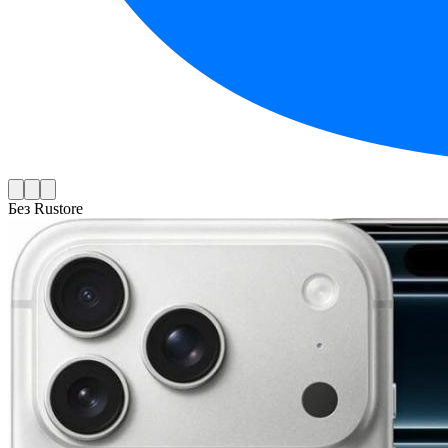
Без Rustore