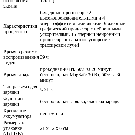
обновления
120 Гц
экрана
6-ядерный процессор с 2
высокопроизводительными и 4
энергоэффективными ядрами, 6-ядерный
Характеристики
графический процессор с нейронными
процессора
ускорителями, 16-ядерный нейронный
процессор, аппаратное ускорение
трассировки лучей
Время в режиме
воспроизведения
39 ч
видео
проводная 40 Вт, 50% за 20 минут;
Время заряда
беспроводная MagSafe 30 Вт, 50% за 30
минут
Тип разъема для
USB-C
зарядки
Функции
беспроводная зарядка, быстрая зарядка
зарядки
Крепление
несъемный
аккумулятора
Размеры в
упаковке
21 x 12 x 6 см
(ДхШхВ)