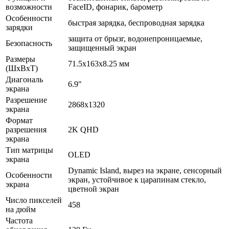
возможности
FaceID, фонарик, барометр
Особенности
быстрая зарядка, беспроводная зарядка
зарядки
защита от брызг, водонепроницаемые,
Безопасность
защищенный экран
Размеры
71.5x163x8.25 мм
(ШхВхТ)
Диагональ
6.9"
экрана
Разрешение
2868x1320
экрана
Формат
разрешения
2K QHD
экрана
Тип матрицы
OLED
экрана
Dynamic Island, вырез на экране, сенсорный
Особенности
экран, устойчивое к царапинам стекло,
экрана
цветной экран
Число пикселей
458
на дюйм
Частота