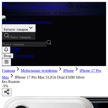
+7 (499) 322-33-86
|
Перезвоните мне
с 10:00 до 19:00
Москва, Пятницкое шоссе, 18, Павильон 73
Оплата
Доставка и Самовывоз
Каталог товаров
Поиск товаров...
Регистрация
Вход
Главная
Мобильные телефоны
iPhone
iPhone 17 Pro
Max
IPhone 17 Pro Max 512Gb Dual ESIM Silver
Без Rustore
-
5
%