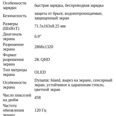
Особенности
быстрая зарядка, беспроводная зарядка
зарядки
защита от брызг, водонепроницаемые,
Безопасность
защищенный экран
Размеры
71.5x163x8.25 мм
(ШхВхТ)
Диагональ
6.9"
экрана
Разрешение
2868x1320
экрана
Формат
разрешения
2K QHD
экрана
Тип матрицы
OLED
экрана
Dynamic Island, вырез на экране, сенсорный
Особенности
экран, устойчивое к царапинам стекло,
экрана
цветной экран
Число пикселей
458
на дюйм
Частота
обновления
120 Гц
экрана