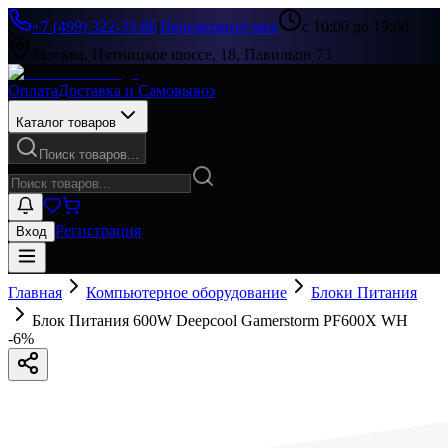
+7 (499) 322-33-86
|
Перезвоните мне
с 10:00 до 19:00
Москва, Пятницкое шоссе, 18, Павильон 73
Оплата
Доставка и Самовывоз
Каталог товаров
Поиск товаров...
Регистрация
Вход
Главная
Компьютерное оборудование
Блоки Питания
Блок Питания 600W Deepcool Gamerstorm PF600X WH
-
6
%