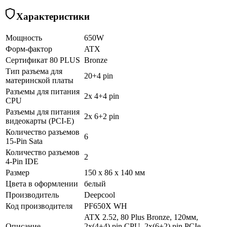
Характеристики
Мощность
650W
Форм-фактор
ATX
Сертификат 80 PLUS
Bronze
Тип разъема для
20+4 pin
материнской платы
Разъемы для питания
2x 4+4 pin
CPU
Разъемы для питания
2x 6+2 pin
видеокарты (PCI-E)
Количество разъемов
6
15-Pin Sata
Количество разъемов
2
4-Pin IDE
Размер
150 x 86 x 140 мм
Цвета в оформлении
белый
Производитель
Deepcool
Код производителя
PF650X WH
ATX 2.52, 80 Plus Bronze, 120мм,
Описание
2x(4+4) pin CPU, 2х(6+2) pin PCIe,