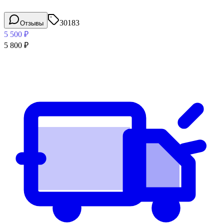
30183
Отзывы
5 500
₽
5 800
₽