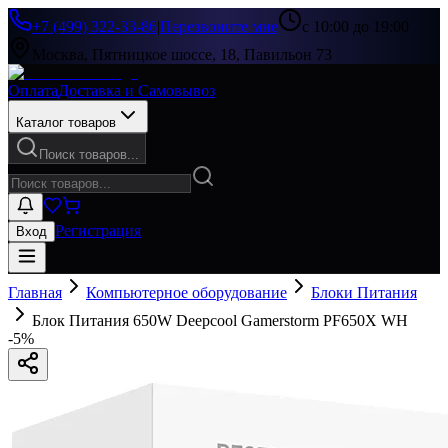
+7 (499) 322-33-86
|
Перезвоните мне
с 10:00 до 19:00
Москва, Пятницкое шоссе, 18, Павильон 73
Оплата
Доставка и Самовывоз
Каталог товаров
Поиск товаров...
Регистрация
Вход
Главная
Компьютерное оборудование
Блоки Питания
Блок Питания 650W Deepcool Gamerstorm PF650X WH
-
5
%