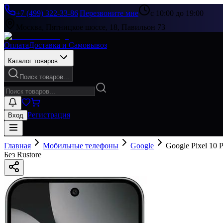
+7 (499) 322-33-86
|
Перезвоните мне
с 10:00 до 19:00
Москва, Пятницкое шоссе, 18, Павильон 73
Оплата
Доставка и Самовывоз
Каталог товаров
Поиск товаров...
Регистрация
Вход
Главная
Мобильные телефоны
Google
Google Pixel 10
Без Rustore