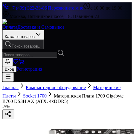
+7 (499) 322-33-86
|
Перезвоните мне
с 10:00 до 19:00
Москва, Пятницкое шоссе, 18, Павильон 73
Оплата
Доставка и Самовывоз
Каталог товаров
Поиск товаров...
Регистрация
Вход
Главная
Компьютерное оборудование
Материнские
Платы
Socket 1700
Материнская Плата 1700 Gigabyte
B760 DS3H AX (ATX, 4xDDR5)
-
5
%