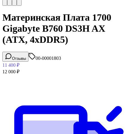
Материнская Плата 1700
Gigabyte B760 DS3H AX
(ATX, 4xDDR5)
00-00001803
Отзывы
11 400
₽
12 000
₽