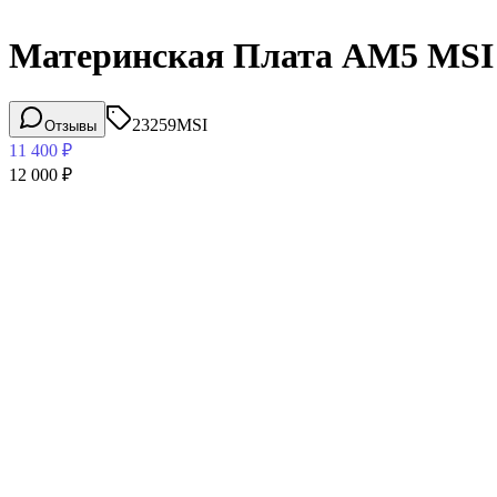
Материнская Плата AM5 MSI
23259
MSI
Отзывы
11 400
₽
12 000
₽