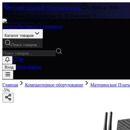
+7 (499) 322-33-86
|
Перезвоните мне
с 10:00 до 19:00
Москва, Пятницкое шоссе, 18, Павильон 73
Оплата
Доставка и Самовывоз
Каталог товаров
Поиск товаров...
Регистрация
Вход
Главная
Компьютерное оборудование
Материнские Плат
-
5
%