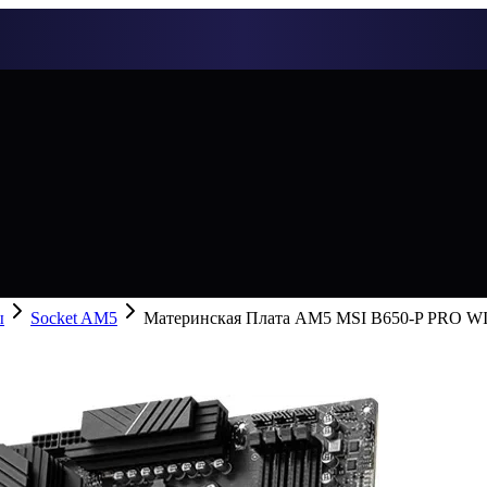
ы
Socket AM5
Материнская Плата AM5 MSI B650-P PRO WI