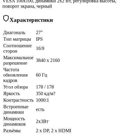
VESA 100х100, динамики 2x2 Вт, регулировка высоты,
поворот экрана, черный
Характеристики
Диагональ
27"
Тип матрицы
IPS
Соотношение
16:9
сторон
Максимальное
3840 x 2160
разрешение
Частота
обновления
60 Гц
кадров
Угол обзора
178 / 178
Яркость
350 кд/м?
Контрастность
1000:1
Встроенные
есть
динамики
Мощность
2x3Вт
динамиков
Разъёмы
2 x DP, 2 х HDMI