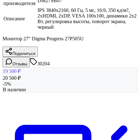
DM27SB07
производителя
IPS 3840x2160, 60 Гц, 5 мс, 16:9, 350 кд/м?,
2xHDMI, 2xDP, VESA 100х100, динамики 2x2
Описание
Вт, регулировка высоты, поворот экрана,
черный
Монитор 27" Digma Progress 27P505U
Поделиться
30204
Отзывы
19 500
₽
20 500
₽
-
5
%
В наличии