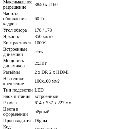
Максимальное
3840 x 2160
разрешение
Частота
обновления
60 Гц
кадров
Угол обзора
178 / 178
Яркость
350 кд/м?
Контрастность
1000:1
Встроенные
есть
динамики
Мощность
2x3Вт
динамиков
Разъёмы
2 x DP, 2 х HDMI
Настенное
100x100 мм?
крепление
Тип подсветки
LED
Блок питания
встроенный
Размер
614 x 537 x 227 мм
Цвета в
чёрный
оформлении
Производитель
Digma
Код