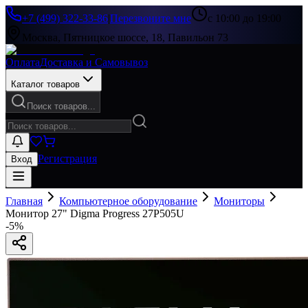
+7 (499) 322-33-86
|
Перезвоните мне
с 10:00 до 19:00
Москва, Пятницкое шоссе, 18, Павильон 73
Оплата
Доставка и Самовывоз
Каталог товаров
Поиск товаров...
Регистрация
Вход
Главная
Компьютерное оборудование
Мониторы
Монитор 27" Digma Progress 27P505U
-
5
%