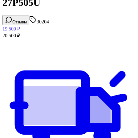
27P505U
30204
Отзывы
19 500
₽
20 500
₽