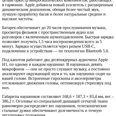
целый оркестр микроскопических компонентов, работающих
в гармонии. Apple добавила новый усилитель с расширенным
динамическим диапазоном, обещая более чистый звук,
лучшую проработку басов и более натуральные средние и
высокие частоты.
Батарея обеспечивает до 20 часов прослушивания музыки,
просмотра фильмов с пространственным аудио или
разговоров с включенным шумоподавлением. Быстрая зарядка
позволяет получить 1,5 часа воспроизведения всего за 5
минут. Зарядка осуществляется через разъем USB-C,
подключение к устройствам — по технологии Bluetooth 5.0.
Под капотом работают два десятиядерных аудиочипа Apple
H1, по одному в каждом наушнике. В наушниках девять
микрофонов — они не просто слушают музыку, а постоянно
анализируют окружающий шум и то, как наушники сидят на
вашей голове. Встроенные гироскопы и акселерометры
отслеживают движения головы, оптимизируя стереозвук под
них.
Габариты наушников составляют 168,6 × 187,3 × 83,4 мм, вес –
386,2 г. Оголовье из специальной дышащей сетчатой ткани
равномерно распределяет вес наушников, телескопические
стальные дужки обеспечивают долговечность и точную
регулировку положения.