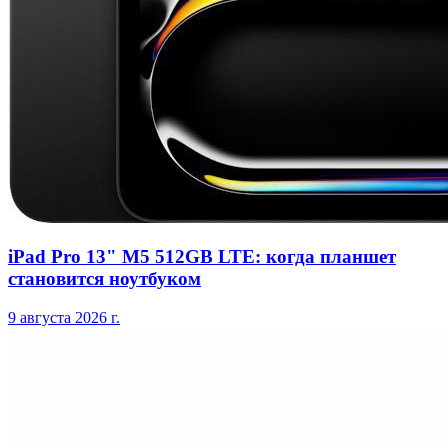
iPad Pro 13" M5 512GB LTE: когда планшет
становится ноутбуком
9 августа 2026 г.