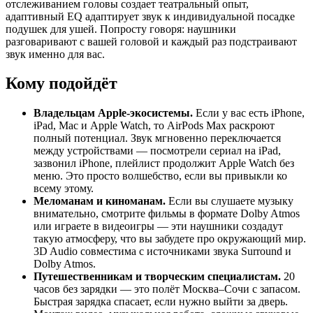
отслеживанием головы создает театральный опыт,
адаптивный EQ адаптирует звук к индивидуальной посадке
подушек для ушей. Попросту говоря: наушники
разговаривают с вашей головой и каждый раз подстраивают
звук именно для вас.
Кому подойдёт
Владельцам Apple-экосистемы.
Если у вас есть iPhone,
iPad, Mac и Apple Watch, то AirPods Max раскроют
полный потенциал. Звук мгновенно переключается
между устройствами — посмотрели сериал на iPad,
зазвонил iPhone, плейлист продолжит Apple Watch без
меню. Это просто волшебство, если вы привыкли ко
всему этому.
Меломанам и киноманам.
Если вы слушаете музыку
внимательно, смотрите фильмы в формате Dolby Atmos
или играете в видеоигры — эти наушники создадут
такую атмосферу, что вы забудете про окружающий мир.
3D Audio совместима с источниками звука Surround и
Dolby Atmos.
Путешественникам и творческим специалистам.
20
часов без зарядки — это полёт Москва–Сочи с запасом.
Быстрая зарядка спасает, если нужно выйти за дверь.