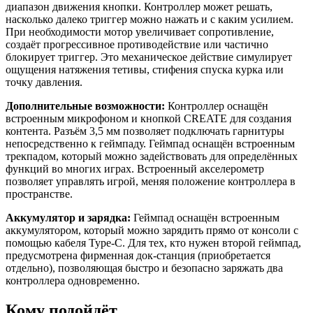
диапазон движения кнопки. Контроллер может решать,
насколько далеко триггер можно нажать и с каким усилием.
При необходимости мотор увеличивает сопротивление,
создаёт прогрессивное противодействие или частично
блокирует триггер. Это механическое действие симулирует
ощущения натяжения тетивы, стифения спуска курка или
точку давления.
Дополнительные возможности:
Контроллер оснащён
встроенным микрофоном и кнопкой CREATE для создания
контента. Разъём 3,5 мм позволяет подключать гарнитуры
непосредственно к геймпаду. Геймпад оснащён встроенным
трекпадом, который можно задействовать для определённых
функций во многих играх. Встроенный акселерометр
позволяет управлять игрой, меняя положение контроллера в
пространстве.
Аккумулятор и зарядка:
Геймпад оснащён встроенным
аккумулятором, который можно зарядить прямо от консоли с
помощью кабеля Type-C. Для тех, кто нужен второй геймпад,
предусмотрена фирменная док-станция (приобретается
отдельно), позволяющая быстро и безопасно заряжать два
контроллера одновременно.
Кому подойдёт