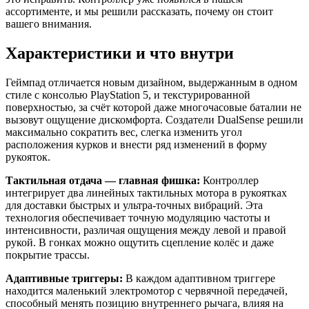
ассортименте, и мы решили рассказать, почему он стоит
вашего внимания.
Характеристики и что внутри
Геймпад отличается новым дизайном, выдержанным в одном
стиле с консолью PlayStation 5, и текстурированной
поверхностью, за счёт которой даже многочасовые баталии не
вызовут ощущение дискомфорта. Создатели DualSense решили
максимально сократить вес, слегка изменить угол
расположения курков и внести ряд изменений в форму
рукояток.
Тактильная отдача — главная фишка:
Контроллер
интегрирует два линейных тактильных мотора в рукоятках
для доставки быстрых и ультра-точных вибраций. Эта
технология обеспечивает точную модуляцию частоты и
интенсивности, различая ощущения между левой и правой
рукой. В гонках можно ощутить сцепление колёс и даже
покрытие трассы.
Адаптивные триггеры:
В каждом адаптивном триггере
находится маленький электромотор с червячной передачей,
способный менять позицию внутреннего рычага, влияя на