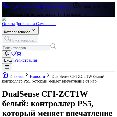
+7 (499) 322-33-86
|
Перезвоните мне
с 10:00 до 19:00
Москва, Пятницкое шоссе, 18, Павильон 73
Оплата
Доставка и Самовывоз
Каталог товаров
Поиск товаров...
Регистрация
Вход
Главная
Новости
DualSense CFI-ZCT1W белый:
контроллер PS5, который меняет впечатление от игр
DualSense CFI-ZCT1W
белый: контроллер PS5,
который меняет впечатление