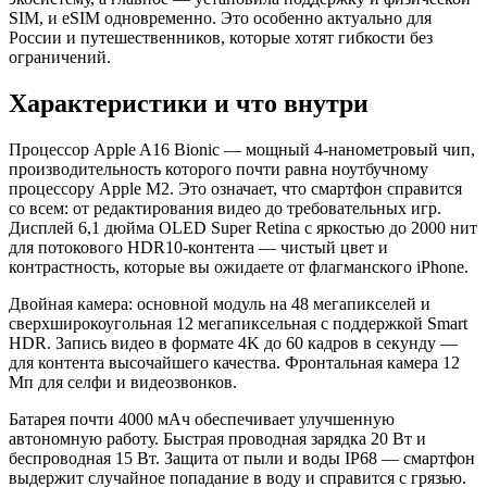
SIM, и eSIM одновременно. Это особенно актуально для
России и путешественников, которые хотят гибкости без
ограничений.
Характеристики и что внутри
Процессор Apple A16 Bionic — мощный 4-нанометровый чип,
производительность которого почти равна ноутбучному
процессору Apple M2. Это означает, что смартфон справится
со всем: от редактирования видео до требовательных игр.
Дисплей 6,1 дюйма OLED Super Retina с яркостью до 2000 нит
для потокового HDR10-контента — чистый цвет и
контрастность, которые вы ожидаете от флагманского iPhone.
Двойная камера: основной модуль на 48 мегапикселей и
сверхширокоугольная 12 мегапиксельная с поддержкой Smart
HDR. Запись видео в формате 4K до 60 кадров в секунду —
для контента высочайшего качества. Фронтальная камера 12
Мп для селфи и видеозвонков.
Батарея почти 4000 мАч обеспечивает улучшенную
автономную работу. Быстрая проводная зарядка 20 Вт и
беспроводная 15 Вт. Защита от пыли и воды IP68 — смартфон
выдержит случайное попадание в воду и справится с грязью.