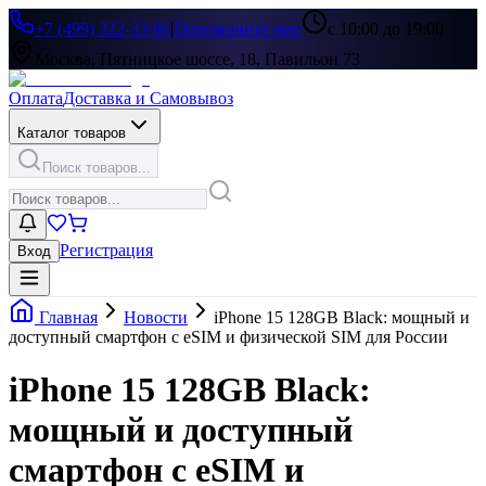
+7 (499) 322-33-86
|
Перезвоните мне
с 10:00 до 19:00
Москва, Пятницкое шоссе, 18, Павильон 73
Оплата
Доставка и Самовывоз
Каталог товаров
Поиск товаров...
Регистрация
Вход
Главная
Новости
iPhone 15 128GB Black: мощный и
доступный смартфон с eSIM и физической SIM для России
iPhone 15 128GB Black:
мощный и доступный
смартфон с eSIM и