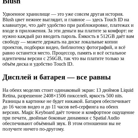
Blush
Удвоенное хранилище — это уже совсем другая история.
Blush цвет нежнее выглядит, и главное — здесь Touch ID на
клавиатуре, что даёт удобство при разблокировке, платежах и
входе в приложения. За эти деньги вы платите за комфорт: не
нужно каждый раз вводить пароль. Ёмкость в 512GB даёт вам
свободу — можете держать на диске локальные копии
проектов, подборки видео, библиотеку фотографий, и всё
равно останется место. Процессор, память и всё остальное
идентичны версии с 256GB, так что вы платите только за
объём диска и удобство Touch ID.
Дисплей и батарея — все равны
На обеих моделях стоит одинаковый экран: 13 дюймов Liquid
Retina, разрешение 2408×1506 пикселей, яркость 500 nits.
Разницы в картинке не будет никакой. Батарея обеспечивает
до 16 часов видео и до 11 часов веб-серфинга на обеих
версиях. Magic Keyboard даёт точное и комфортное ощущение
при печати, двойные боковые динамики с Spatial Audio
обеспечивают объёмный звук. В этом отношении вы не
получите ничего по-другому.