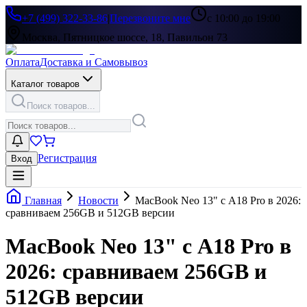
+7 (499) 322-33-86
|
Перезвоните мне
с 10:00 до 19:00
Москва, Пятницкое шоссе, 18, Павильон 73
Оплата
Доставка и Самовывоз
Каталог товаров
Поиск товаров...
Регистрация
Вход
Главная
Новости
MacBook Neo 13" с A18 Pro в 2026:
сравниваем 256GB и 512GB версии
MacBook Neo 13" с A18 Pro в
2026: сравниваем 256GB и
512GB версии