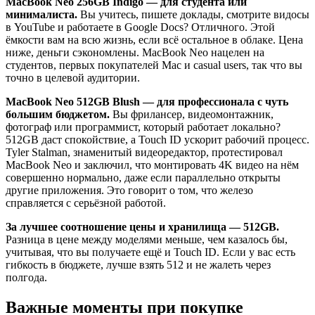
MacBook Neo 256GB Indigo — для студента или
минималиста.
Вы учитесь, пишете доклады, смотрите видосы
в YouTube и работаете в Google Docs? Отличного. Этой
ёмкости вам на всю жизнь, если всё остальное в облаке. Цена
ниже, деньги сэкономлены. MacBook Neo нацелен на
студентов, первых покупателей Mac и casual users, так что вы
точно в целевой аудитории.
MacBook Neo 512GB Blush — для профессионала с чуть
большим бюджетом.
Вы фрилансер, видеомонтажник,
фотограф или программист, который работает локально?
512GB даст спокойствие, а Touch ID ускорит рабочий процесс.
Tyler Stalman, знаменитый видеоредактор, протестировал
MacBook Neo и заключил, что монтировать 4K видео на нём
совершенно нормально, даже если параллельно открыты
другие приложения. Это говорит о том, что железо
справляется с серьёзной работой.
За лучшее соотношение цены и хранилища — 512GB.
Разница в цене между моделями меньше, чем казалось бы,
учитывая, что вы получаете ещё и Touch ID. Если у вас есть
гибкость в бюджете, лучше взять 512 и не жалеть через
полгода.
Важные моменты при покупке