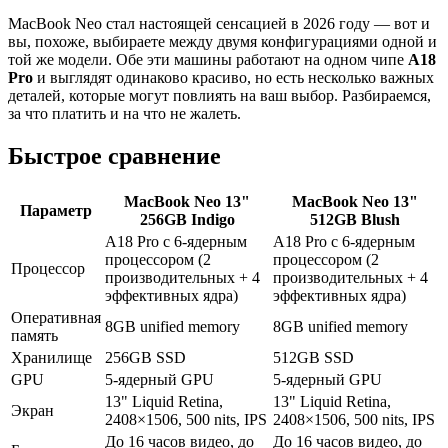
MacBook Neo стал настоящей сенсацией в 2026 году — вот и
вы, похоже, выбираете между двумя конфигурациями одной и
той же модели. Обе эти машины работают на одном чипе
A18
Pro
и выглядят одинаково красиво, но есть несколько важных
деталей, которые могут повлиять на ваш выбор. Разбираемся,
за что платить и на что не жалеть.
Быстрое сравнение
MacBook Neo 13"
MacBook Neo 13"
Параметр
256GB Indigo
512GB Blush
A18 Pro с 6-ядерным
A18 Pro с 6-ядерным
процессором (2
процессором (2
Процессор
производительных + 4
производительных + 4
эффективных ядра)
эффективных ядра)
Оперативная
8GB unified memory
8GB unified memory
память
Хранилище
256GB SSD
512GB SSD
GPU
5-ядерный GPU
5-ядерный GPU
13" Liquid Retina,
13" Liquid Retina,
Экран
2408×1506, 500 nits, IPS
2408×1506, 500 nits, IPS
До 16 часов видео, до
До 16 часов видео, до