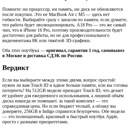
Помните: ни процессор, ни память, ни диск не обновляются
после покупки. Это не MacBook Air с M5 — здесь нет
гибкости. Выбирайте сразу с запасом по памяти, если думаете,
что работа будет эволюционировать. A18 Pro — это же самый
чип, что в iPhone 16 Pro, поэтому производительности будет
достаточно для работы, но не для профессионального
видеомонтажа 8K или тяжёлой 3D-графики.
Оба этих ноутбука —
оригинал, гарантия 1 год, самовывоз
в Москве и доставка СДЭК по России
.
Вердикт
Если вы выбираете между этими двумя, вопрос простой:
нужен ли вам Touch ID и вдвое больше памяти, или вы готовы
потерпеть? На 512GB модели приходит Touch ID, что делает
её удобнее для ежедневного использования, а лишний объём
диска никогда не помешает. за такой комплект — это
справедливая цена. Но если бюджет тесный, а облаку вы
доверяете, 256GB в Indigo справится безупречно. Обе модели
— это полноценный, красивый и быстрый ноутбук Apple,
просто с разными приоритетами.