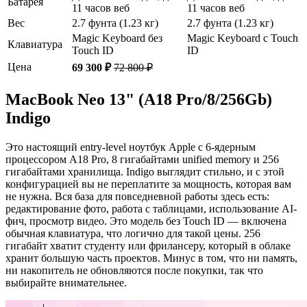
Батарея
11 часов веб
11 часов веб
Вес
2.7 фунта (1.23 кг)
2.7 фунта (1.23 кг)
Magic Keyboard без
Magic Keyboard с Touch
Клавиатура
Touch ID
ID
Цена
69 300 ₽
72 800 ₽
MacBook Neo 13" (A18 Pro/8/256Gb)
Indigo
Это настоящий entry-level ноутбук Apple с 6-ядерным
процессором A18 Pro, 8 гигабайтами unified memory и 256
гигабайтами хранилища. Indigo выглядит стильно, и с этой
конфигурацией вы не переплатите за мощность, которая вам
не нужна. Вся база для повседневной работы здесь есть:
редактирование фото, работа с таблицами, использование AI-
фич, просмотр видео. Это модель без Touch ID — включена
обычная клавиатура, что логично для такой цены. 256
гигабайт хватит студенту или фрилансеру, который в облаке
хранит большую часть проектов. Минус в том, что ни память,
ни накопитель не обновляются после покупки, так что
выбирайте внимательнее.