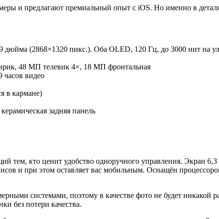
меры и предлагают премиальный опыт с iOS. Но именно в деталя
9 дюйма (2868×1320 пикс.). Оба OLED, 120 Гц, до 3000 нит на у
рик, 48 МП телевик 4×, 18 МП фронтальная
9 часов видео
я в кармане)
ерамическая задняя панель
ий тем, кто ценит удобство одноручного управления. Экран 6,3 д
жинсов и при этом оставляет вас мобильным. Оснащён процессоро
мерными системами, поэтому в качестве фото не будет никакой р
ки без потери качества.