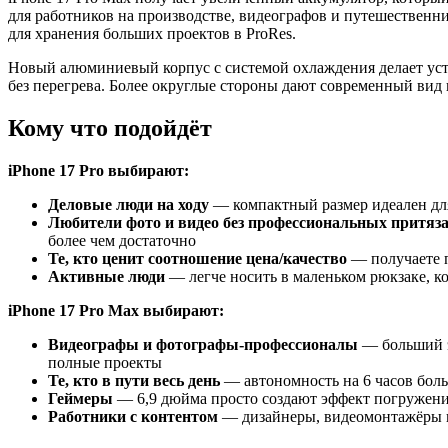
для работников на производстве, видеографов и путешественник
для хранения больших проектов в ProRes.
Новый алюминиевый корпус с системой охлаждения делает уст
без перегрева. Более округлые стороны дают современный вид
Кому что подойдёт
iPhone 17 Pro выбирают:
Деловые люди на ходу
— компактный размер идеален для 
Любители фото и видео без профессиональных притяз
более чем достаточно
Те, кто ценит соотношение цена/качество
— получаете п
Активные люди
— легче носить в маленьком рюкзаке, к
iPhone 17 Pro Max выбирают:
Видеографы и фотографы-профессионалы
— больший эк
полные проекты
Те, кто в пути весь день
— автономность на 6 часов боль
Геймеры
— 6,9 дюйма просто создают эффект погружени
Работники с контентом
— дизайнеры, видеомонтажёры и 