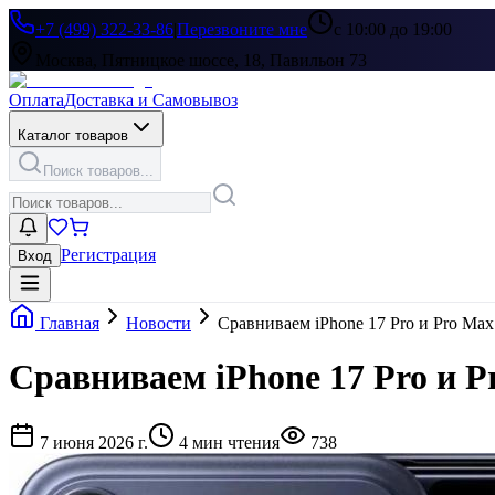
+7 (499) 322-33-86
|
Перезвоните мне
с 10:00 до 19:00
Москва, Пятницкое шоссе, 18, Павильон 73
Оплата
Доставка и Самовывоз
Каталог товаров
Поиск товаров...
Регистрация
Вход
Главная
Новости
Сравниваем iPhone 17 Pro и Pro Max
Сравниваем iPhone 17 Pro и P
7 июня 2026 г.
4
мин чтения
738