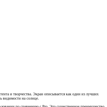
ента и творчества. Экран описывается как один из лучших
нь видимости на солнце.
льзовании по сравнению с Pro. Это существенное преимущество