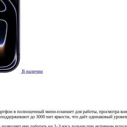
В наличии
ртфон в полноценный мини-планшет для работы, просмотра конт
 поддерживают до 3000 нит яркости, что даёт одинаковый урове
 позволяет ему работать на 2–3 часа дольше при активном испо