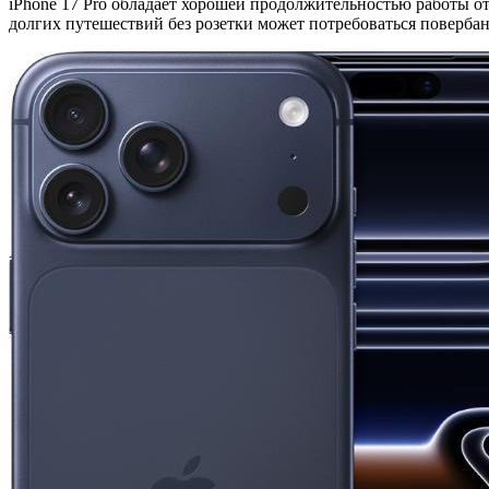
iPhone 17 Pro обладает хорошей продолжительностью работы от
долгих путешествий без розетки может потребоваться повербан