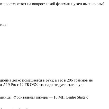
х кроется ответ на вопрос: какой флагман нужен именно вам?
лице
юйма легко помещается в руку, а вес в 206 граммов не
м A19 Pro с 12 ГБ ОЗУ, что гарантирует отличную
азницы. Фронтальная камера — 18 МП Centre Stage с