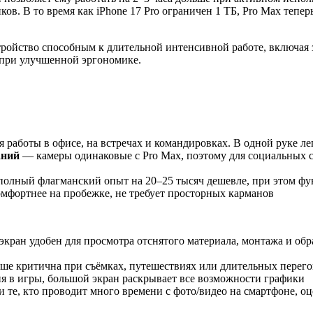
ов. В то время как iPhone 17 Pro ограничен 1 ТБ, Pro Max тепер
ройство способным к длительной интенсивной работе, включая 
 при улучшенной эргономике.
работы в офисе, на встречах и командировках. В одной руке ле
аний
— камеры одинаковые с Pro Max, поэтому для социальных с
олный флагманский опыт на 20–25 тысяч дешевле, при этом фу
омфортнее на пробежке, не требует просторных карманов
ран удобен для просмотра отснятого материала, монтажа и обра
ше критична при съёмках, путешествиях или длительных перегов
я в игры, большой экран раскрывает все возможности графики
те, кто проводит много времени с фото/видео на смартфоне, оц