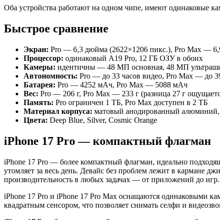
Оба устройства работают на одном чипе, имеют одинаковые ка
Быстрое сравнение
Экран:
Pro — 6,3 дюйма (2622×1206 пикс.), Pro Max — 6,
Процессор:
одинаковый A19 Pro, 12 ГБ ОЗУ в обоих
Камеры:
идентичны — 48 МП основная, 48 МП ультраши
Автономность:
Pro — до 33 часов видео, Pro Max — до 3
Батарея:
Pro — 4252 мАч, Pro Max — 5088 мАч
Вес:
Pro — 206 г, Pro Max — 233 г (разница 27 г ощущаетс
Память:
Pro ограничен 1 ТБ, Pro Max доступен в 2 ТБ
Материал корпуса:
матовый анодированный алюминий, к
Цвета:
Deep Blue, Silver, Cosmic Orange
iPhone 17 Pro — компактный флагман
iPhone 17 Pro — более компактный флагман, идеально подходящ
утомляет за весь день. Девайс без проблем лежит в кармане д
производительность в любых задачах — от приложений до игр.
iPhone 17 Pro и iPhone 17 Pro Max оснащаются одинаковыми ка
квадратным сенсором, что позволяет снимать селфи и видеозвон