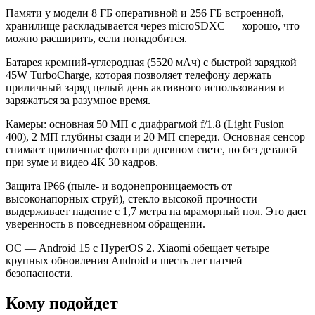
Памяти у модели 8 ГБ оперативной и 256 ГБ встроенной,
хранилище раскладывается через microSDXC — хорошо, что
можно расширить, если понадобится.
Батарея кремний-углеродная (5520 мАч) с быстрой зарядкой
45W TurboCharge, которая позволяет телефону держать
приличный заряд целый день активного использования и
заряжаться за разумное время.
Камеры: основная 50 МП с диафрагмой f/1.8 (Light Fusion
400), 2 МП глубины сзади и 20 МП спереди. Основная сенсор
снимает приличные фото при дневном свете, но без деталей
при зуме и видео 4K 30 кадров.
Защита IP66 (пыле- и водонепроницаемость от
высоконапорных струй), стекло высокой прочности
выдерживает падение с 1,7 метра на мраморный пол. Это дает
уверенность в повседневном обращении.
ОС — Android 15 с HyperOS 2. Xiaomi обещает четыре
крупных обновления Android и шесть лет патчей
безопасности.
Кому подойдет