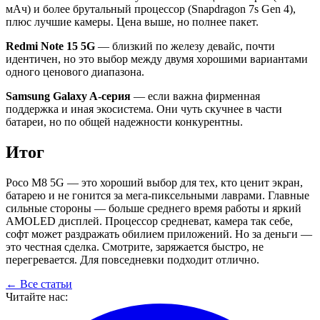
мАч) и более брутальный процессор (Snapdragon 7s Gen 4),
плюс лучшие камеры. Цена выше, но полнее пакет.
Redmi Note 15 5G
— близкий по железу девайс, почти
идентичен, но это выбор между двумя хорошими вариантами
одного ценового диапазона.
Samsung Galaxy A-серия
— если важна фирменная
поддержка и иная экосистема. Они чуть скучнее в части
батареи, но по общей надежности конкурентны.
Итог
Poco M8 5G — это хороший выбор для тех, кто ценит экран,
батарею и не гонится за мега-пиксельными лаврами. Главные
сильные стороны — больше среднего время работы и яркий
AMOLED дисплей. Процессор средневат, камера так себе,
софт может раздражать обилием приложений. Но за деньги —
это честная сделка. Смотрите, заряжается быстро, не
перегревается. Для повседневки подходит отлично.
← Все статьи
Читайте нас: