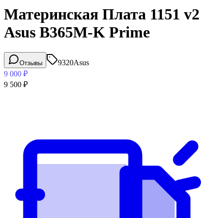
Материнская Плата 1151 v2
Asus B365M-K Prime
9320
Asus
Отзывы
9 000
₽
9 500
₽