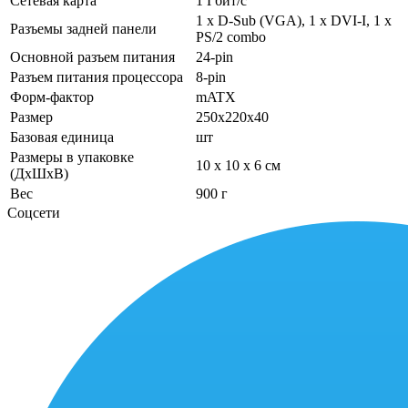
Сетевая карта
1 Гбит/с
1 х D-Sub (VGA), 1 х DVI-I, 1 х
Разъемы задней панели
PS/2 combo
Основной разъем питания
24-pin
Разъем питания процессора
8-pin
Форм-фактор
mATX
Размер
250x220x40
Базовая единица
шт
Размеры в упаковке
10 x 10 x 6 см
(ДхШхВ)
Вес
900 г
Соцсети