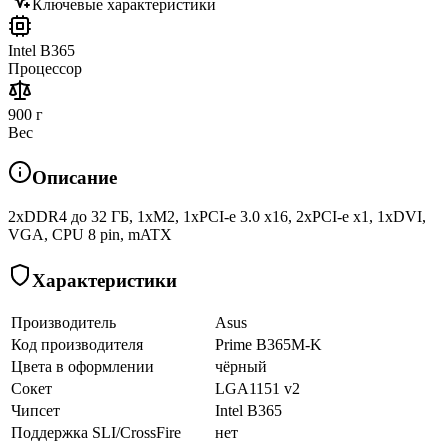
Ключевые характеристики
Intel B365
Процессор
900 г
Вес
Описание
2xDDR4 до 32 ГБ, 1xM2, 1xPCI-e 3.0 x16, 2xPCI-e x1, 1xDVI,
VGA, CPU 8 pin, mATX
Характеристики
Производитель
Asus
Код производителя
Prime B365M-K
Цвета в оформлении
чёрный
Сокет
LGA1151 v2
Чипсет
Intel B365
Поддержка SLI/CrossFire
нет