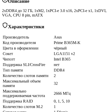
Описание
2xDDR4 до 32 ГБ, 1xM2, 1xPCI-e 3.0 x16, 2xPCI-e x1, 1xDVI,
VGA, CPU 8 pin, mATX
Характеристики
Производитель
Asus
Код производителя
Prime B365M-K
Цвета в оформлении
чёрный
Сокет
LGA1151 v2
Чипсет
Intel B365
Поддержка SLI/CrossFire
нет
Тип памяти
DDR4
Количество слотов памяти
2
Максимальный объем
32
памяти
Максимально
2666 МГц
поддерживаемая частота
Поддержка RAID
0, 1, 5, 10
Количество слотов M.2
1