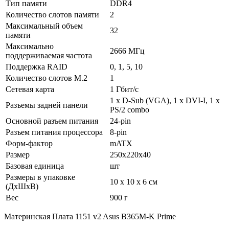
Тип памяти
DDR4
Количество слотов памяти
2
Максимальный объем
32
памяти
Максимально
2666 МГц
поддерживаемая частота
Поддержка RAID
0, 1, 5, 10
Количество слотов M.2
1
Сетевая карта
1 Гбит/с
1 х D-Sub (VGA), 1 х DVI-I, 1 х
Разъемы задней панели
PS/2 combo
Основной разъем питания
24-pin
Разъем питания процессора
8-pin
Форм-фактор
mATX
Размер
250x220x40
Базовая единица
шт
Размеры в упаковке
10 x 10 x 6 см
(ДхШхВ)
Вес
900 г
Материнская Плата 1151 v2 Asus B365M-K Prime