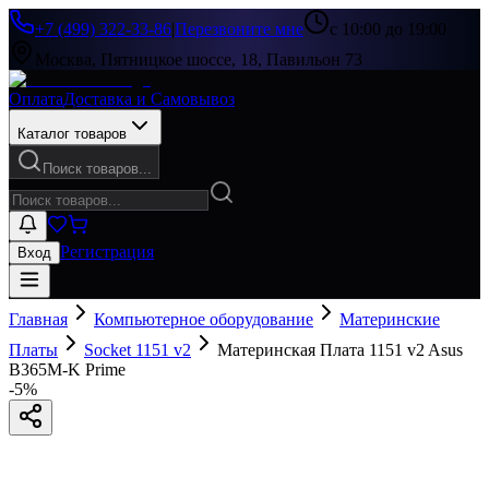
+7 (499) 322-33-86
|
Перезвоните мне
с 10:00 до 19:00
Москва, Пятницкое шоссе, 18, Павильон 73
Оплата
Доставка и Самовывоз
Каталог товаров
Поиск товаров...
Регистрация
Вход
Главная
Компьютерное оборудование
Материнские
Платы
Socket 1151 v2
Материнская Плата 1151 v2 Asus
B365M-K Prime
-
5
%