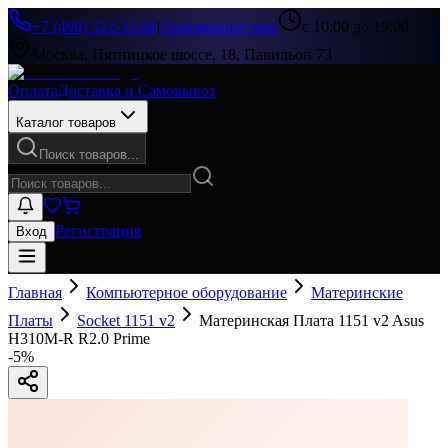
+7 (499) 322-33-86
|
Перезвоните мне
с 10:00 до 19:00
Москва, Пятницкое шоссе, 18, Павильон 73
Оплата
Доставка и Самовывоз
Каталог товаров
Поиск товаров...
Регистрация
Вход
Главная
Компьютерное оборудование
Материнские
Платы
Socket 1151 v2
Материнская Плата 1151 v2 Asus
H310M-R R2.0 Prime
-
5
%