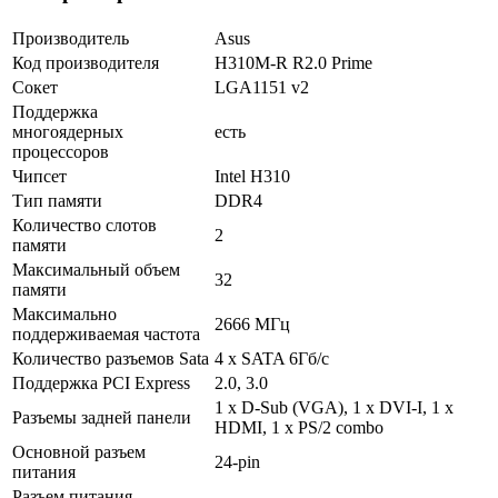
Производитель
Asus
Код производителя
H310M-R R2.0 Prime
Сокет
LGA1151 v2
Поддержка
многоядерных
есть
процессоров
Чипсет
Intel H310
Тип памяти
DDR4
Количество слотов
2
памяти
Максимальный объем
32
памяти
Максимально
2666 МГц
поддерживаемая частота
Количество разъемов Sata
4 х SATA 6Гб/с
Поддержка PCI Express
2.0, 3.0
1 х D-Sub (VGA), 1 х DVI-I, 1 х
Разъемы задней панели
HDMI, 1 х PS/2 combo
Основной разъем
24-pin
питания
Разъем питания