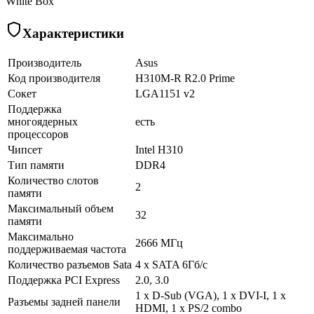
White Box
Характеристики
Производитель
Asus
Код производителя
H310M-R R2.0 Prime
Сокет
LGA1151 v2
Поддержка
многоядерных
есть
процессоров
Чипсет
Intel H310
Тип памяти
DDR4
Количество слотов
2
памяти
Максимальный объем
32
памяти
Максимально
2666 МГц
поддерживаемая частота
Количество разъемов Sata
4 х SATA 6Гб/с
Поддержка PCI Express
2.0, 3.0
1 х D-Sub (VGA), 1 х DVI-I, 1 х
Разъемы задней панели
HDMI, 1 х PS/2 combo