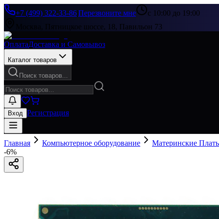
+7 (499) 322-33-86
|
Перезвоните мне
с 10:00 до 19:00
Москва, Пятницкое шоссе, 18, Павильон 73
Оплата
Доставка и Самовывоз
Каталог товаров
Поиск товаров...
Регистрация
Вход
Главная
Компьютерное оборудование
Материнские Плат
-
6
%