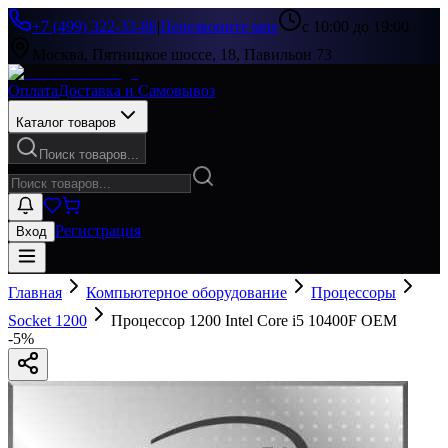
+7 (499) 322-33-86
|
Перезвоните мне
с 10:00 до 19:00
Москва, Пятницкое шоссе, 18, Павильон 73
Оплата
Доставка и Самовывоз
Каталог товаров
Поиск товаров...
Регистрация
Вход
Главная
Компьютерное оборудование
Процессоры
Socket 1200
Процессор 1200 Intel Core i5 10400F OEM
-
5
%