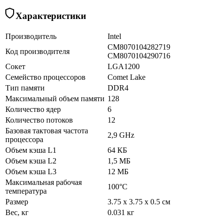
Характеристики
Производитель
Intel
CM8070104282719
Код производителя
CM8070104290716
Сокет
LGA1200
Семейство процессоров
Comet Lake
Тип памяти
DDR4
Максимальный объем памяти
128
Количество ядер
6
Количество потоков
12
Базовая тактовая частота
2,9 GHz
процессора
Объем кэша L1
64 КБ
Объем кэша L2
1,5 МБ
Объем кэша L3
12 МБ
Максимальная рабочая
100°C
температура
Размер
3.75 x 3.75 x 0.5 см
Вес, кг
0.031 кг