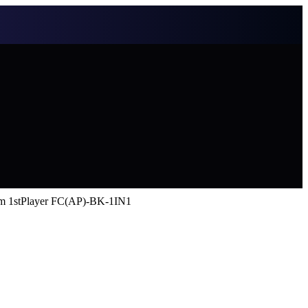
 1stPlayer FC(AP)-BK-1IN1