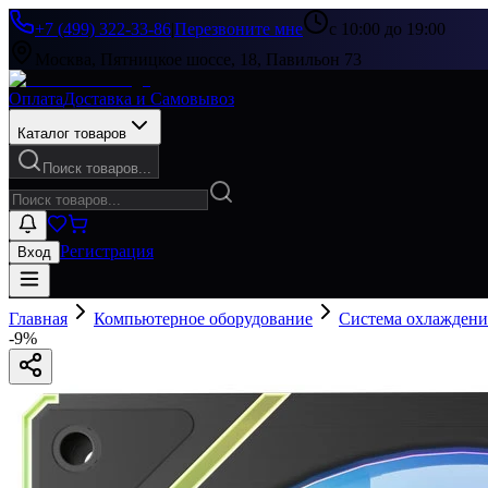
+7 (499) 322-33-86
|
Перезвоните мне
с 10:00 до 19:00
Москва, Пятницкое шоссе, 18, Павильон 73
Оплата
Доставка и Самовывоз
Каталог товаров
Поиск товаров...
Регистрация
Вход
Главная
Компьютерное оборудование
Система охлаждени
-
9
%