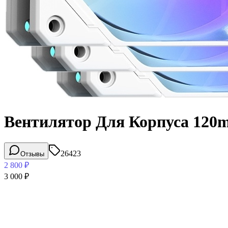
Вентилятор Для Корпуса 120
26423
Отзывы
2 800
₽
3 000
₽