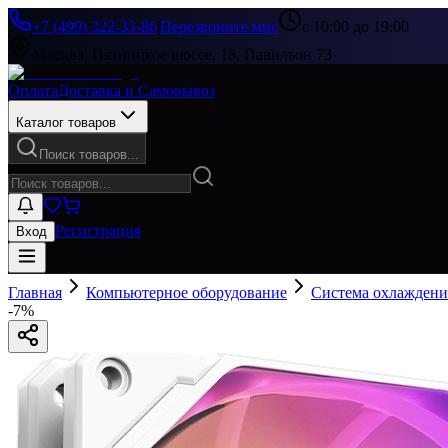
+7 (499) 322-33-86
|
Перезвоните мне
с 10:00 до 19:00
Москва, Пятницкое шоссе, 18, Павильон 73
Оплата
Доставка и Самовывоз
Каталог товаров
Поиск товаров...
Регистрация
Вход
Главная
Компьютерное оборудование
Система охлаждени
-
7
%