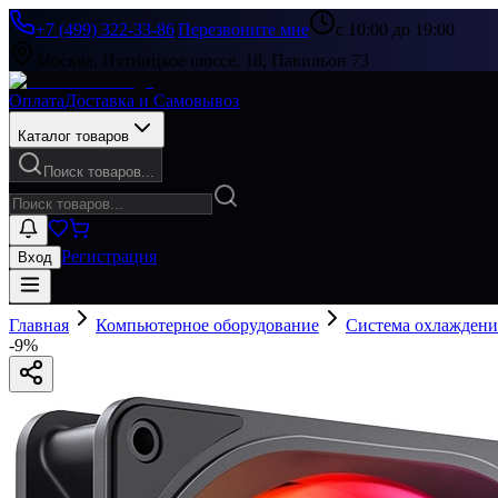
+7 (499) 322-33-86
|
Перезвоните мне
с 10:00 до 19:00
Москва, Пятницкое шоссе, 18, Павильон 73
Оплата
Доставка и Самовывоз
Каталог товаров
Поиск товаров...
Регистрация
Вход
Главная
Компьютерное оборудование
Система охлаждени
-
9
%