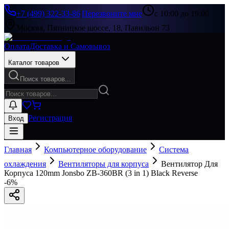
+7 (499) 322-33-86
|
Перезвоните мне
с 10:00 до 19:00
Москва, Пятницкое шоссе, 18, Павильон 73
Оплата
Доставка и Самовывоз
Каталог товаров
Поиск товаров...
Регистрация
Вход
Главная
Компьютерное оборудование
Система
охлаждения
Вентиляторы для корпуса
Вентилятор Для
Корпуса 120mm Jonsbo ZB-360BR (3 in 1) Black Reverse
-
6
%