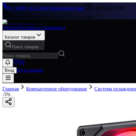
+7 (499) 322-33-86
|
Перезвоните мне
с 10:00 до 19:00
Москва, Пятницкое шоссе, 18, Павильон 73
Оплата
Доставка и Самовывоз
Каталог товаров
Поиск товаров...
Регистрация
Вход
Главная
Компьютерное оборудование
Система охлаждени
-
5
%