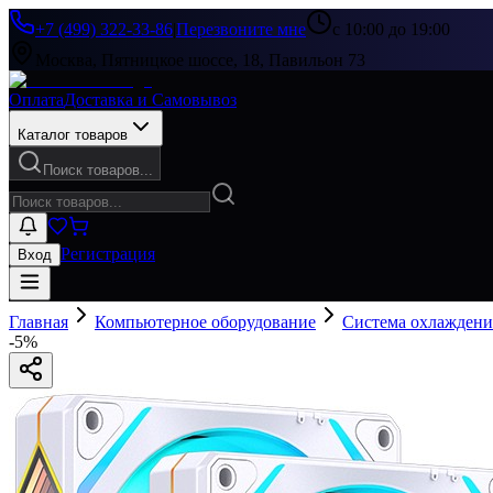
+7 (499) 322-33-86
|
Перезвоните мне
с 10:00 до 19:00
Москва, Пятницкое шоссе, 18, Павильон 73
Оплата
Доставка и Самовывоз
Каталог товаров
Поиск товаров...
Регистрация
Вход
Главная
Компьютерное оборудование
Система охлаждени
-
5
%