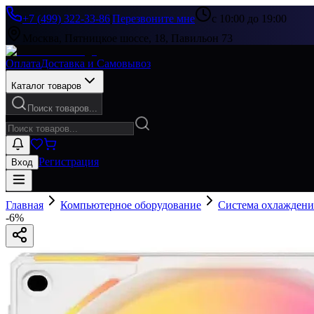
+7 (499) 322-33-86
|
Перезвоните мне
с 10:00 до 19:00
Москва, Пятницкое шоссе, 18, Павильон 73
Оплата
Доставка и Самовывоз
Каталог товаров
Поиск товаров...
Регистрация
Вход
Главная
Компьютерное оборудование
Система охлаждени
-
6
%