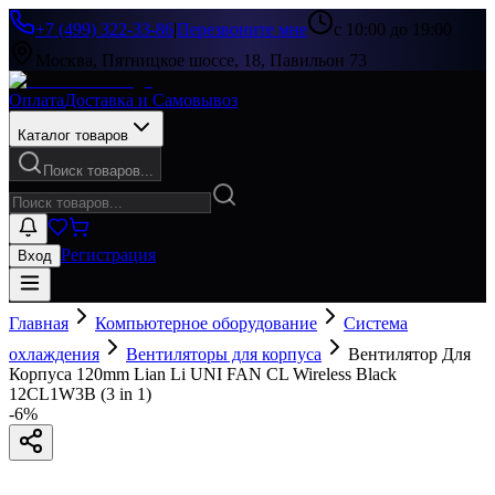
+7 (499) 322-33-86
|
Перезвоните мне
с 10:00 до 19:00
Москва, Пятницкое шоссе, 18, Павильон 73
Оплата
Доставка и Самовывоз
Каталог товаров
Поиск товаров...
Регистрация
Вход
Главная
Компьютерное оборудование
Система
охлаждения
Вентиляторы для корпуса
Вентилятор Для
Корпуса 120mm Lian Li UNI FAN CL Wireless Black
12CL1W3B (3 in 1)
-
6
%