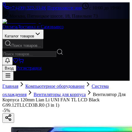
+7 (499) 322-33-86
|
Перезвоните мне
с 10:00 до 19:00
Москва, Пятницкое шоссе, 18, Павильон 73
Оплата
Доставка и Самовывоз
Каталог товаров
Поиск товаров...
Регистрация
Вход
Главная
Компьютерное оборудование
Система
охлаждения
Вентиляторы для корпуса
Вентилятор Для
Корпуса 120mm Lian Li UNI FAN TL LCD Black
G99.12TLLCD3B.R0 (3 in 1)
-
5
%