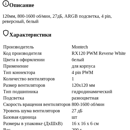
Описание
120мм, 800-1600 об/мин, 27дБ, ARGB подсветка, 4 pin,
реверсный, белый
Характеристики
Производитель
Montech
Код производителя
RX120 PWM Reverse White
Цвета в оформлении
белый
Применение
для корпуса
Тип коннектора
4 pin PWM
Количество вентиляторов
1
Размер вентиляторов
120x120 мм
Тип подшипника
гидродинамический
Подсветка
разноцветная
Скорость вращения вентиляторов
800-1600 об/мин
Уровень шума вентиляторов
27 дБ
Базовая единица
шт
Размеры в упаковке (ДхШхВ)
16 x 16 x 6 см
Вес
200 г