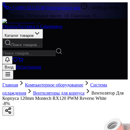
+7 (499) 322-33-86
|
Перезвоните мне
с 10:00 до 19:00
Москва, Пятницкое шоссе, 18, Павильон 73
Оплата
Доставка и Самовывоз
Каталог товаров
Поиск товаров...
Регистрация
Вход
Главная
Компьютерное оборудование
Система
охлаждения
Вентиляторы для корпуса
Вентилятор Для
Корпуса 120mm Montech RX120 PWM Reverse White
-
8
%