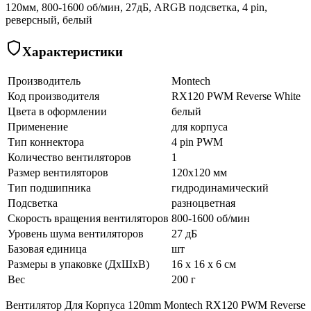
120мм, 800-1600 об/мин, 27дБ, ARGB подсветка, 4 pin,
реверсный, белый
Характеристики
Производитель
Montech
Код производителя
RX120 PWM Reverse White
Цвета в оформлении
белый
Применение
для корпуса
Тип коннектора
4 pin PWM
Количество вентиляторов
1
Размер вентиляторов
120x120 мм
Тип подшипника
гидродинамический
Подсветка
разноцветная
Скорость вращения вентиляторов
800-1600 об/мин
Уровень шума вентиляторов
27 дБ
Базовая единица
шт
Размеры в упаковке (ДхШхВ)
16 x 16 x 6 см
Вес
200 г
Вентилятор Для Корпуса 120mm Montech RX120 PWM Reverse