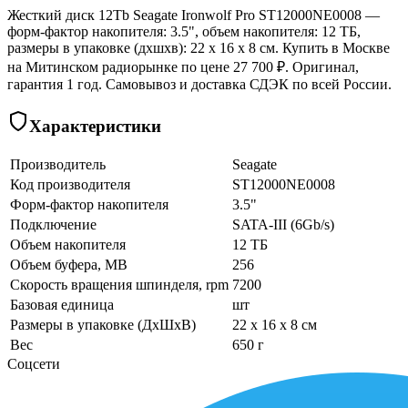
Жесткий диск 12Tb Seagate Ironwolf Pro ST12000NE0008 —
форм-фактор накопителя: 3.5", объем накопителя: 12 ТБ,
размеры в упаковке (дхшхв): 22 x 16 x 8 см. Купить в Москве
на Митинском радиорынке по цене 27 700 ₽. Оригинал,
гарантия 1 год. Самовывоз и доставка СДЭК по всей России.
Характеристики
Производитель
Seagate
Код производителя
ST12000NE0008
Форм-фактор накопителя
3.5"
Подключение
SATA-III (6Gb/s)
Объем накопителя
12 ТБ
Объем буфера, MB
256
Скорость вращения шпинделя, rpm
7200
Базовая единица
шт
Размеры в упаковке (ДхШхВ)
22 x 16 x 8 см
Вес
650 г
Соцсети