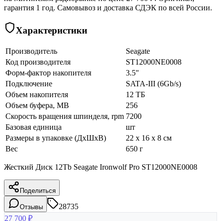
гарантия 1 год. Самовывоз и доставка СДЭК по всей России.
Характеристики
Производитель
Seagate
Код производителя
ST12000NE0008
Форм-фактор накопителя
3.5"
Подключение
SATA-III (6Gb/s)
Объем накопителя
12 ТБ
Объем буфера, MB
256
Скорость вращения шпинделя, rpm
7200
Базовая единица
шт
Размеры в упаковке (ДхШхВ)
22 x 16 x 8 см
Вес
650 г
Жесткий Диск 12Tb Seagate Ironwolf Pro ST12000NE0008
Поделиться
28735
Отзывы
27 700
₽