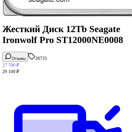
Жесткий Диск 12Tb Seagate
Ironwolf Pro ST12000NE0008
28735
Отзывы
27 700
₽
29 100
₽