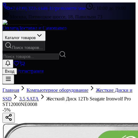
+7 (499) 322-33-86
|
Перезвоните мне
с 10:00 до 19:00
Москва, Пятницкое шоссе, 18, Павильон 73
Оплата
Доставка и Самовывоз
Каталог товаров
Поиск товаров...
Регистрация
Вход
Главная
Компьютерное оборудование
Жесткие Диски и
SSD
3.5 SATA
Жесткий Диск 12Tb Seagate Ironwolf Pro
ST12000NE0008
-
5
%