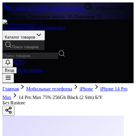
+7 (499) 322-33-86
|
Перезвоните мне
с 10:00 до 19:00
Москва, Пятницкое шоссе, 18, Павильон 73
Оплата
Доставка и Самовывоз
Каталог товаров
Поиск товаров...
Регистрация
Вход
Главная
Мобильные телефоны
iPhone
iPhone 14 Pro
Max
14 Pro Max 75% 256Gb Black (2 Sim) Б/У
Без Rustore