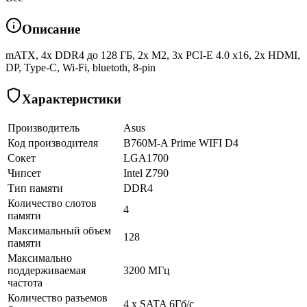
Описание
mATX, 4x DDR4 до 128 ГБ, 2x M2, 3x PCI-E 4.0 x16, 2x HDMI,
DP, Type-C, Wi-Fi, bluetoth, 8-pin
Характеристики
Производитель
Asus
Код производителя
B760M-A Prime WIFI D4
Сокет
LGA1700
Чипсет
Intel Z790
Тип памяти
DDR4
Количество слотов
4
памяти
Максимальный объем
128
памяти
Максимально
поддерживаемая
3200 МГц
частота
Количество разъемов
4 х SATA 6Гб/с