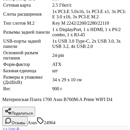
Сетевая карта
2.5 Гбит/с
1x PCI-E 5.0x16, 1x PCI-E x1, 3x PCI-
Слоты расширения
E 3.0 x16, 3x PCI-E M.2
Тип слотов M.2
Key M 2242/2260/2280/22110
1 х DisplayPort, 1 х HDMI, 1 х PS/2
Разъемы задней панели
combo, 1 х RJ-45
USB-порты задней
1x USB 3.0 Type-C, 2х USB 3.0, 3x
панели
USB 3.2, 4x USB 2.0
Основной разъем
24-pin
питания
Форм-фактор
ATX
Базовая единица
шт
Размеры в упаковке
34 x 29 x 10 см
(ДхШхВ)
Вес
900 г
Материнская Плата 1700 Asus B760M-A Prime WIFI D4
Поделиться
Asus
24964
Отзывы
14 500
₽