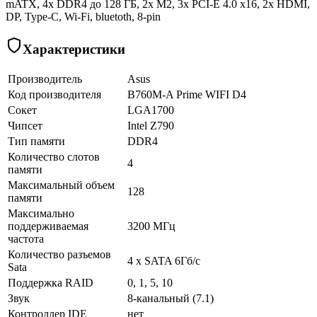
mATX, 4x DDR4 до 128 ГБ, 2x M2, 3x PCI-E 4.0 x16, 2x HDMI,
DP, Type-C, Wi-Fi, bluetoth, 8-pin
Характеристики
Производитель
Asus
Код производителя
B760M-A Prime WIFI D4
Сокет
LGA1700
Чипсет
Intel Z790
Тип памяти
DDR4
Количество слотов
4
памяти
Максимальный объем
128
памяти
Максимально
поддерживаемая
3200 МГц
частота
Количество разъемов
4 х SATA 6Гб/с
Sata
Поддержка RAID
0, 1, 5, 10
Звук
8-канальный (7.1)
Контроллер IDE
нет