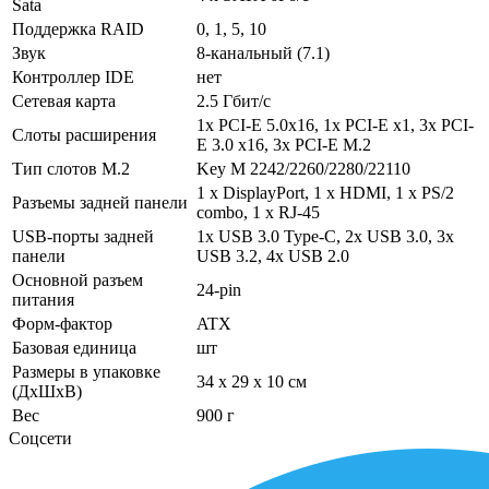
Sata
Поддержка RAID
0, 1, 5, 10
Звук
8-канальный (7.1)
Контроллер IDE
нет
Сетевая карта
2.5 Гбит/с
1x PCI-E 5.0x16, 1x PCI-E x1, 3x PCI-
Слоты расширения
E 3.0 x16, 3x PCI-E M.2
Тип слотов M.2
Key M 2242/2260/2280/22110
1 х DisplayPort, 1 х HDMI, 1 х PS/2
Разъемы задней панели
combo, 1 х RJ-45
USB-порты задней
1x USB 3.0 Type-C, 2х USB 3.0, 3x
панели
USB 3.2, 4x USB 2.0
Основной разъем
24-pin
питания
Форм-фактор
ATX
Базовая единица
шт
Размеры в упаковке
34 x 29 x 10 см
(ДхШхВ)
Вес
900 г
Соцсети