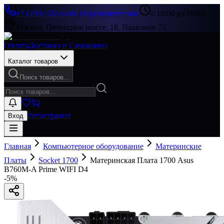
+7 (499) 322-33-86
|
Перезвоните мне
с 10:00 до 19:00
Москва, Пятницкое шоссе, 18, Павильон 73
Оплата
Доставка и Самовывоз
Каталог товаров
Поиск товаров...
Регистрация
Вход
Главная
Компьютерное оборудование
Материнские
Платы
Socket 1700
Материнская Плата 1700 Asus
B760M-A Prime WIFI D4
-
5
%