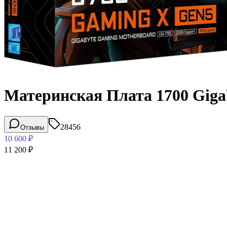
Материнская Плата 1700 Gig
28456
Отзывы
10 600
₽
11 200
₽