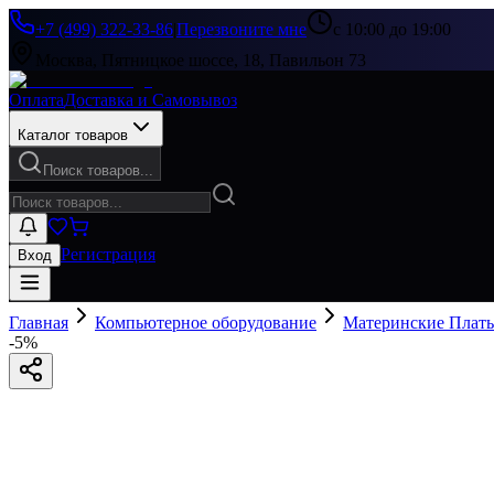
+7 (499) 322-33-86
|
Перезвоните мне
с 10:00 до 19:00
Москва, Пятницкое шоссе, 18, Павильон 73
Оплата
Доставка и Самовывоз
Каталог товаров
Поиск товаров...
Регистрация
Вход
Главная
Компьютерное оборудование
Материнские Плат
-
5
%