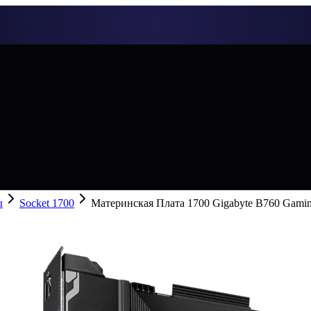
ы
Socket 1700
Материнская Плата 1700 Gigabyte B760 Gam