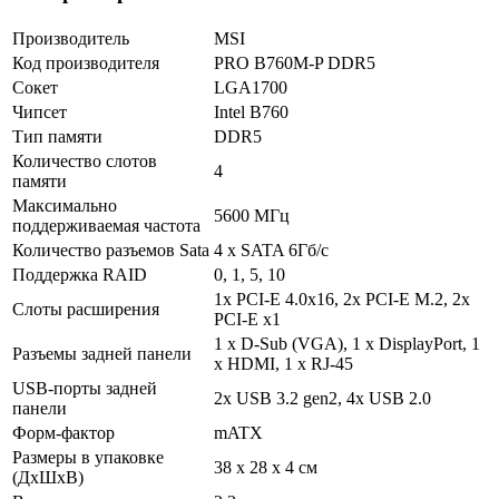
Производитель
MSI
Код производителя
PRO B760M-P DDR5
Сокет
LGA1700
Чипсет
Intel B760
Тип памяти
DDR5
Количество слотов
4
памяти
Максимально
5600 МГц
поддерживаемая частота
Количество разъемов Sata
4 х SATA 6Гб/с
Поддержка RAID
0, 1, 5, 10
1x PCI-E 4.0x16, 2x PCI-E M.2, 2x
Слоты расширения
PCI-E x1
1 х D-Sub (VGA), 1 х DisplayPort, 1
Разъемы задней панели
х HDMI, 1 х RJ-45
USB-порты задней
2x USB 3.2 gen2, 4x USB 2.0
панели
Форм-фактор
mATX
Размеры в упаковке
38 x 28 x 4 см
(ДхШхВ)