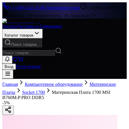
+7 (499) 322-33-86
|
Перезвоните мне
с 10:00 до 19:00
Москва, Пятницкое шоссе, 18, Павильон 73
Оплата
Доставка и Самовывоз
Каталог товаров
Поиск товаров...
Регистрация
Вход
Главная
Компьютерное оборудование
Материнские
Платы
Socket 1700
Материнская Плата 1700 MSI
B760M-P PRO DDR5
-
5
%