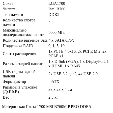
Сокет
LGA1700
Чипсет
Intel B760
Тип памяти
DDR5
Количество слотов
4
памяти
Максимально
5600 МГц
поддерживаемая частота
Количество разъемов Sata
4 х SATA 6Гб/с
Поддержка RAID
0, 1, 5, 10
1x PCI-E 4.0x16, 2x PCI-E M.2, 2x
Слоты расширения
PCI-E x1
1 х D-Sub (VGA), 1 х DisplayPort, 1
Разъемы задней панели
х HDMI, 1 х RJ-45
USB-порты задней
2x USB 3.2 gen2, 4x USB 2.0
панели
Форм-фактор
mATX
Размеры в упаковке
38 x 28 x 4 см
(ДхШхВ)
Вес
2.3 кг
Материнская Плата 1700 MSI B760M-P PRO DDR5