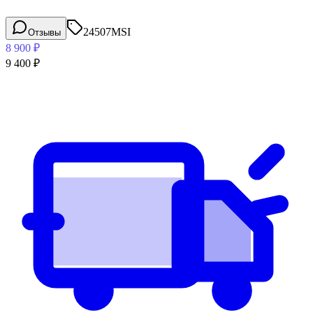
24507
MSI
Отзывы
8 900
₽
9 400
₽