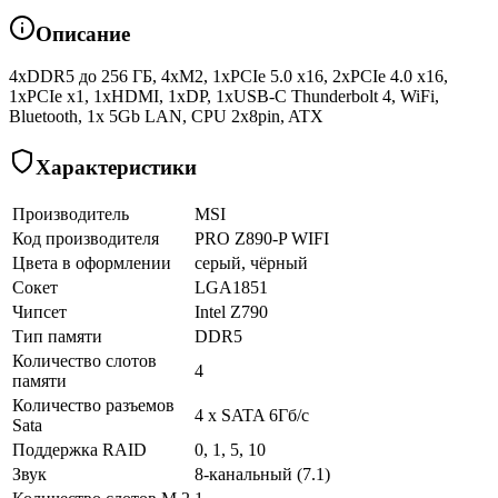
Описание
4xDDR5 до 256 ГБ, 4xM2, 1xPCIe 5.0 x16, 2xPCIe 4.0 x16,
1xPCIe x1, 1xHDMI, 1xDP, 1xUSB-C Thunderbolt 4, WiFi,
Bluetooth, 1x 5Gb LAN, CPU 2x8pin, ATX
Характеристики
Производитель
MSI
Код производителя
PRO Z890-P WIFI
Цвета в оформлении
серый, чёрный
Сокет
LGA1851
Чипсет
Intel Z790
Тип памяти
DDR5
Количество слотов
4
памяти
Количество разъемов
4 х SATA 6Гб/с
Sata
Поддержка RAID
0, 1, 5, 10
Звук
8-канальный (7.1)