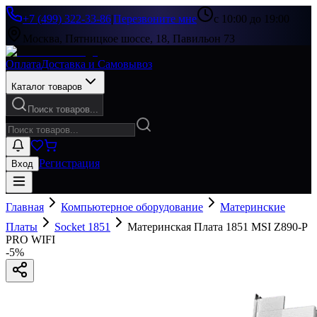
+7 (499) 322-33-86
|
Перезвоните мне
с 10:00 до 19:00
Москва, Пятницкое шоссе, 18, Павильон 73
Оплата
Доставка и Самовывоз
Каталог товаров
Поиск товаров...
Регистрация
Вход
Главная
Компьютерное оборудование
Материнские
Платы
Socket 1851
Материнская Плата 1851 MSI Z890-P
PRO WIFI
-
5
%