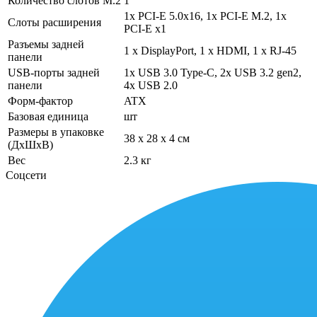
Количество слотов M.2
1
1x PCI-E 5.0x16, 1x PCI-E M.2, 1x
Слоты расширения
PCI-E x1
Разъемы задней
1 х DisplayPort, 1 х HDMI, 1 х RJ-45
панели
USB-порты задней
1x USB 3.0 Type-C, 2x USB 3.2 gen2,
панели
4x USB 2.0
Форм-фактор
ATX
Базовая единица
шт
Размеры в упаковке
38 x 28 x 4 см
(ДхШхВ)
Вес
2.3 кг
Соцсети