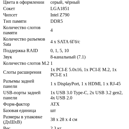
Цвета в оформлении
серый, чёрный
Сокет
LGA1851
Чипсет
Intel Z790
Тип памяти
DDR5
Количество слотов
4
памяти
Количество разъемов
4 х SATA 6Гб/с
Sata
Поддержка RAID
0, 1, 5, 10
Звук
8-канальный (7.1)
Количество слотов M.2
1
1x PCI-E 5.0x16, 1x PCI-E M.2, 1x
Слоты расширения
PCI-E x1
Разъемы задней
1 х DisplayPort, 1 х HDMI, 1 х RJ-45
панели
USB-порты задней
1x USB 3.0 Type-C, 2x USB 3.2 gen2,
панели
4x USB 2.0
Форм-фактор
ATX
Базовая единица
шт
Размеры в упаковке
38 x 28 x 4 см
(ДхШхВ)
Вес
2.3 кг