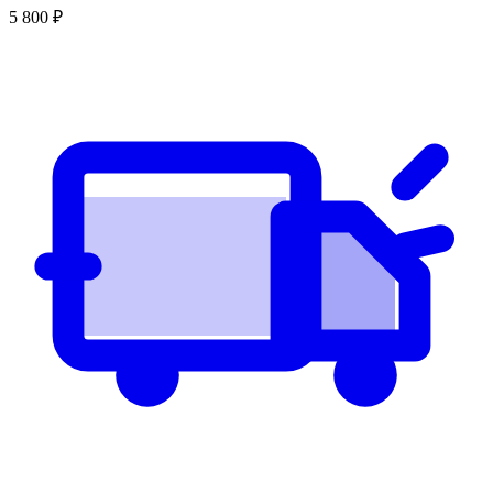
5 800
₽