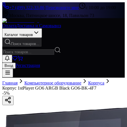
+7 (499) 322-33-86
|
Перезвоните мне
с 10:00 до 19:00
Москва, Пятницкое шоссе, 18, Павильон 73
Оплата
Доставка и Самовывоз
Каталог товаров
Поиск товаров...
Регистрация
Вход
Главная
Компьютерное оборудование
Корпуса
Корпус 1stPlayer GO6 ARGB Black GO6-BK-4F7
-
5
%