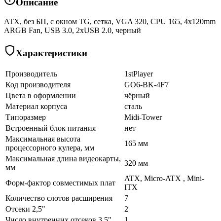
Описание
ATX, без БП, с окном TG, сетка, VGA 320, CPU 165, 4x120mm
ARGB Fan, USB 3.0, 2xUSB 2.0, черный
Характеристики
Производитель
1stPlayer
Код производителя
GO6-BK-4F7
Цвета в оформлении
чёрный
Материал корпуса
сталь
Типоразмер
Midi-Tower
Встроенный блок питания
нет
Максимальная высота
165 мм
процессорного кулера, мм
Максимальная длина видеокарты,
320 мм
мм
ATX, Micro-ATX , Mini-
Форм-фактор совместимых плат
ITX
Количество слотов расширения
7
Отсеки 2,5"
2
Число внутренних отсеков 3,5"
1