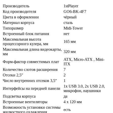
Производитель
1stPlayer
Код производителя
GO6-BK-4F7
Цвета в оформлении
чёрный
Материал корпуса
сталь
Типоразмер
Midi-Tower
Встроенный блок питания
нет
Максимальная высота
165 мм
процессорного кулера, мм
Максимальная длина видеокарты,
320 мм
мм
ATX, Micro-ATX , Mini-
Форм-фактор совместимых плат
ITX
Количество слотов расширения
7
Отсеки 2,5"
2
Число внутренних отсеков 3,5"
1
1x USB 3.0, 2x USB 2.0,
Интерфейсы на передней панели
микрофон, наушники
Подсветка корпуса
да
Встроенные вентиляторы
4 x 120 мм
Возможность установки системы
есть
жидкостного охлаждения