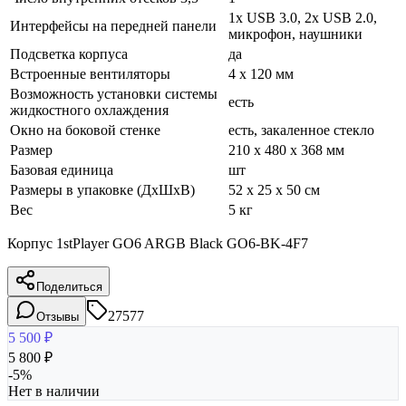
1x USB 3.0, 2x USB 2.0,
Интерфейсы на передней панели
микрофон, наушники
Подсветка корпуса
да
Встроенные вентиляторы
4 x 120 мм
Возможность установки системы
есть
жидкостного охлаждения
Окно на боковой стенке
есть, закаленное стекло
Размер
210 x 480 x 368 мм
Базовая единица
шт
Размеры в упаковке (ДхШхВ)
52 x 25 x 50 см
Вес
5 кг
Корпус 1stPlayer GO6 ARGB Black GO6-BK-4F7
Поделиться
27577
Отзывы
5 500
₽
5 800
₽
-
5
%
Нет в наличии