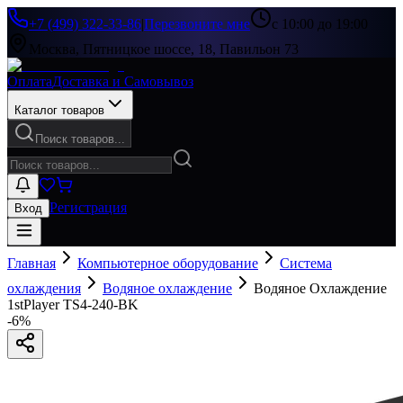
+7 (499) 322-33-86
|
Перезвоните мне
с 10:00 до 19:00
Москва, Пятницкое шоссе, 18, Павильон 73
Оплата
Доставка и Самовывоз
Каталог товаров
Поиск товаров...
Регистрация
Вход
Главная
Компьютерное оборудование
Система
охлаждения
Водяное охлаждение
Водяное Охлаждение
1stPlayer TS4-240-BK
-
6
%