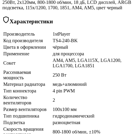
250Вт, 2x120мм, 800-1800 об/мин, 18 дБ, LCD дисплей, ARGB
подсветка, 115x/1200, 1700, 1851, AM4, AM5, цвет черный
Характеристики
Производитель
1stPlayer
Код производителя
TS4-240-BK
Цвета в оформлении
чёрный
Применение
для процессора
AM4, AM5, LGA115X, LGA1200,
Сокет
LGA1700, LGA1851
Рассеиваемая
250 Вт
мощность
Материал радиатора
медь+алюминий
Тип коннектора
4 pin PWM
Количество
2
вентиляторов
Размер вентиляторов
100x100 мм
Тип подшипника
гидродинамический
Подсветка
разноцветная
Скорость вращения
800-1800 об/мин, ±10%