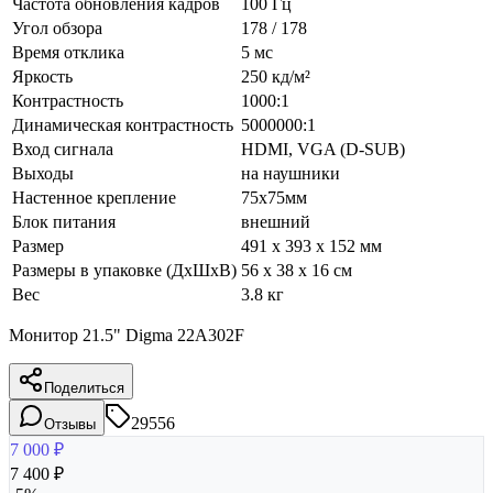
Частота обновления кадров
100 Гц
Угол обзора
178 / 178
Время отклика
5 мс
Яркость
250 кд/м²
Контрастность
1000:1
Динамическая контрастность
5000000:1
Вход сигнала
HDMI, VGA (D-SUB)
Выходы
на наушники
Настенное крепление
75x75мм
Блок питания
внешний
Размер
491 x 393 x 152 мм
Размеры в упаковке (ДхШхВ)
56 x 38 x 16 см
Вес
3.8 кг
Монитор 21.5" Digma 22A302F
Поделиться
29556
Отзывы
7 000
₽
7 400
₽