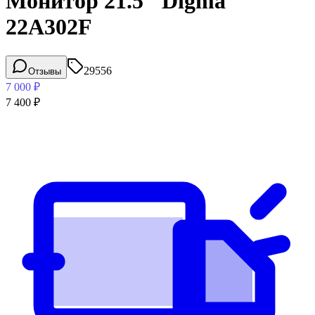
Монитор 21.5" Digma
22A302F
29556
Отзывы
7 000
₽
7 400
₽