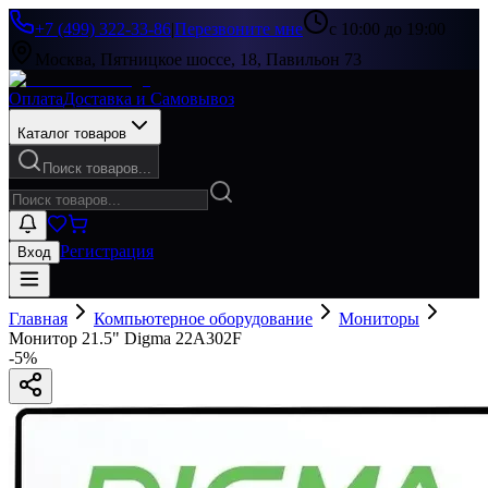
+7 (499) 322-33-86
|
Перезвоните мне
с 10:00 до 19:00
Москва, Пятницкое шоссе, 18, Павильон 73
Оплата
Доставка и Самовывоз
Каталог товаров
Поиск товаров...
Регистрация
Вход
Главная
Компьютерное оборудование
Мониторы
Монитор 21.5" Digma 22A302F
-
5
%